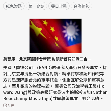
紅色滲透
第一島鏈
零日攻擊
台海情勢
美智庫：北京研擬降台新策 封鎖斬首認知戰三合一
美國「蘭德公司」(RAND)的研究人員近日發表專文，探
討北京去年提出一項結合封鎖、精準打擊和認知作戰等
方式迅速降服台北的軍事概念，側重瓦解公眾和軍事意
志，而非徹底的物理摧毀。 蘭德公司政治學者王昊(Ho
ward Wang)與政策高級研究員波尚穆斯塔法加(Nathan
Beauchamp-Mustafaga)共同執筆專文「對台北總體
戰：中國探...
3 天