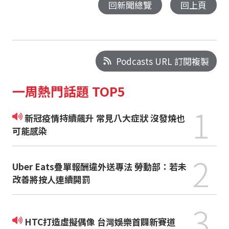
回新聞總覽
回上頁
Podcasts URL 訂閱複製
一周熱門話題 TOP5
1
新冠疫情持續飆升 常見八大症狀 沒發燒也
可能感染
2
Uber Eats疊單報酬違外送專法 勞動部：若未
改善將按人連續開罰
3
HTC打造虛擬偶像 台灣娛樂首闢新賽道