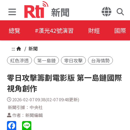
新聞
總覽
#漢光42號演習
財經
國際
:::
/
新聞
紅色滲透
第一島鏈
零日攻擊
台海情勢
零日攻擊籌劃電影版 第一島鏈國際
視角創作
2026-02-07 09:38(02-07 09:48更新)
新聞引據：中央社
作者：新聞編輯