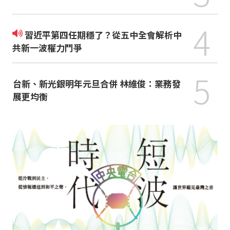
4
習近平第四任期穩了？從五中全會解析中
共新一波權力鬥爭
5
台新、新光銀明年元旦合併 林維俊：業務發
展更均衡