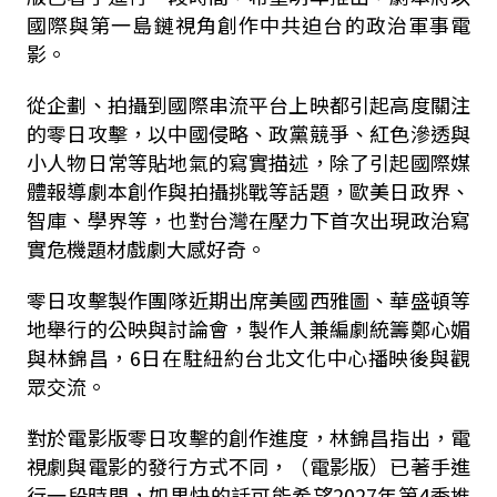
國際與第一島鏈視角創作中共迫台的政治軍事電
影。
從企劃、拍攝到國際串流平台上映都引起高度關注
的零日攻擊，以中國侵略、政黨競爭、紅色滲透與
小人物日常等貼地氣的寫實描述，除了引起國際媒
體報導劇本創作與拍攝挑戰等話題，歐美日政界、
智庫、學界等，也對台灣在壓力下首次出現政治寫
實危機題材戲劇大感好奇。
零日攻擊製作團隊近期出席美國西雅圖、華盛頓等
地舉行的公映與討論會，製作人兼編劇統籌鄭心媚
與林錦昌，6日在駐紐約台北文化中心播映後與觀
眾交流。
對於電影版零日攻擊的創作進度，林錦昌指出，電
視劇與電影的發行方式不同，（電影版）已著手進
行一段時間，如果快的話可能希望2027年第4季推