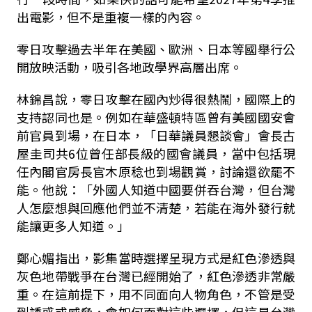
出電影，但不是重複一樣的內容。
零日攻擊過去半年在美國、歐洲、日本等國舉行公
開放映活動，吸引各地政學界高層出席。
林錦昌說，零日攻擊在國內炒得很熱鬧，國際上的
支持認同也是。例如在華盛頓特區曾有美國國安會
前官員到場，在日本，「日華議員懇談會」會長古
屋圭司共6位曾任部長級的國會議員，當中包括現
任內閣官房長官木原稔也到場觀賞，討論還欲罷不
能。他說：「外國人知道中國要併吞台灣，但台灣
人怎麼想與回應他們並不清楚，若能在海外發行就
能讓更多人知道。」
鄭心媚指出，影集當時選擇呈現方式是紅色滲透與
灰色地帶戰爭在台灣已經開始了，紅色滲透非常嚴
重。在這前提下，用不同面向人物角色，不管是受