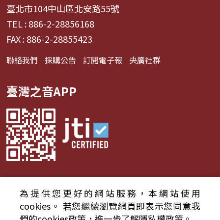
臺北市104中山區北安路55號
TEL : 886-2-28856168
FAX : 886-2-28855423
聯絡我們
採購公告
訂閱電子報
央廣社群
臺灣之音APP
為提供您更好的網站服務，本網站使用
© 2024財團法人中央廣播電臺 版權所有
cookies。
若您繼續瀏覽網頁即表示您同意我
們的cookies政策，進一步了解隱私權政策。
資通安全政策聲明
服務條款
隱私權條款