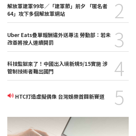
2
解放軍建軍99年／「建軍節」前夕 「匿名者
64」攻下多個解放軍網站
3
Uber Eats疊單報酬違外送專法 勞動部：若未
改善將按人連續開罰
4
科技監獄來了！中國出入境新規9/15實施 涉
管制技術者難出國門
5
HTC打造虛擬偶像 台灣娛樂首闢新賽道