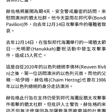
赫佐格將展開為期4天、安全警戒嚴密的訪問，來
慰問澳洲的猶太社群。他今天冒雨在邦代亭(Bondi
Pavilion)外，向去年12月14日攻擊事件的罹難者致
哀。
去年12月14日，在雪梨邦代海灘舉行的一場猶太節
日─光明節(Hanukkah)慶祝活動中發生攻擊事
件，造成15人死亡。
這是自從2020年的以色列總統李佛林(Reuven Rivli
n)之後，第一位訪問澳洲的以色列元首。而他的父
親─哈伊姆．赫佐格(Chaim Herzog)也曾在1986
年以以色列總統的身分走訪澳洲。
赫佐格此行旨在支持仍受到邦代海灘反猶太攻擊事
件衝擊的猶太社群。但批評人士警告，赫佐格的來
訪不但無法修復因為加薩戰爭而被磨損的社會團