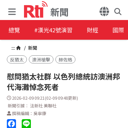
新聞
總覽
#漢光42號演習
財經
國際
:::
/
新聞
反猶太
澳洲槍擊
赫佐格
慰問猶太社群 以色列總統訪澳洲邦
代海灘悼念死者
2026-02-09 09:21(02-09 09:48更新)
新聞引據： 法新社 美聯社
撰稿編輯：吳寧康