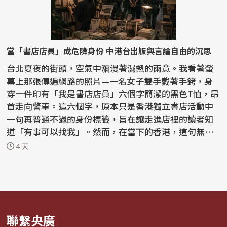
當「書店店員」成危險身份 中港台出版與言論自由的沉思
台北夏夜的街頭，空氣中瀰漫著濕熱的雨意。我看著螢
幕上那張傳遍網路的照片—一名女子雙手戴著手銬，身
穿一件印有「我是書店店員」六個字簡潔的黑色T恤，昂
首走向警車。這六個字，原本只是香港獨立書店活動中
一句再普通不過的身份標籤，旨在讓走進店裡的讀者知
道「有事可以找我」。然而，在當下的香港，這句無聲
的宣告...
4 天
聯繫央廣