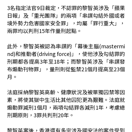
3名指定法官9日裁定，不認罪的黎智英涉及「蘋果
日報」及「重光團隊」的兩項「串謀勾結外國或者
境外勢力危害國家安全罪」，均屬「罪行重大」，
兩罪均以判刑15年作量刑起點。
此外，黎智英被認為串謀的「幕後主腦(mastermi
nd)和推動者(driving force)」，使他涉及勾結罪的
刑期都各提高3年至18年；而黎智英涉及「串謀發
布煽動刊物罪」，量刑則從監禁21個月提高至23個
月。
法庭採納黎智英高齡、健康狀況及被單獨囚禁等因
素，將使其獄中生活比其他囚犯更為艱難。法庭就
煽動罪減刑1個月，兩項勾結罪各減刑1年，考慮總
刑期原則，3罪共判刑20年。
黎智英案後，香港還有多宗涉及國安法的案件受到