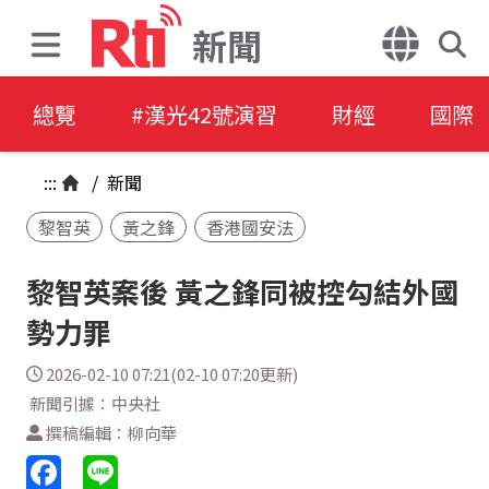
新聞
總覽
#漢光42號演習
財經
國際
:::
/
新聞
黎智英
黃之鋒
香港國安法
黎智英案後 黃之鋒同被控勾結外國
勢力罪
2026-02-10 07:21(02-10 07:20更新)
新聞引據：中央社
撰稿編輯：柳向華