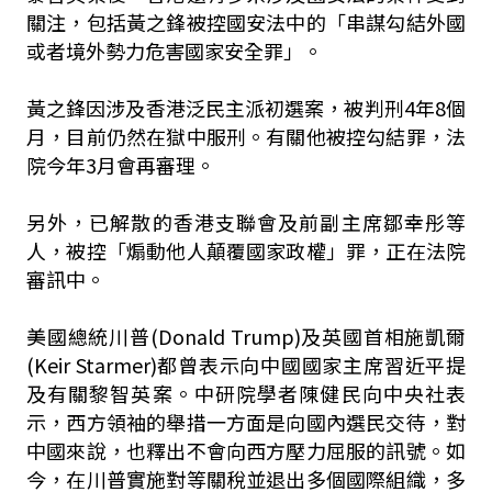
關注，包括黃之鋒被控國安法中的「串謀勾結外國
或者境外勢力危害國家安全罪」。
黃之鋒因涉及香港泛民主派初選案，被判刑4年8個
月，目前仍然在獄中服刑。有關他被控勾結罪，法
院今年3月會再審理。
另外，已解散的香港支聯會及前副主席鄒幸彤等
人，被控「煽動他人顛覆國家政權」罪，正在法院
審訊中。
美國總統川普(Donald Trump)及英國首相施凱爾
(Keir Starmer)都曾表示向中國國家主席習近平提
及有關黎智英案。中研院學者陳健民向中央社表
示，西方領袖的舉措一方面是向國內選民交待，對
中國來說，也釋出不會向西方壓力屈服的訊號。如
今，在川普實施對等關稅並退出多個國際組織，多