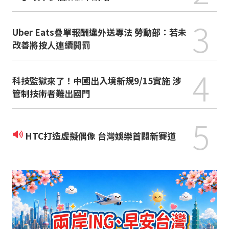
3
Uber Eats疊單報酬違外送專法 勞動部：若未
改善將按人連續開罰
4
科技監獄來了！中國出入境新規9/15實施 涉
管制技術者難出國門
5
HTC打造虛擬偶像 台灣娛樂首闢新賽道