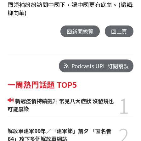
國領袖紛紛訪問中國下，讓中國更有底氣。(編輯:
柳向華)
回新聞總覽
回上頁
Podcasts URL 訂閱複製
一周熱門話題 TOP5
1
新冠疫情持續飆升 常見八大症狀 沒發燒也
可能感染
2
解放軍建軍99年／「建軍節」前夕 「匿名者
64」攻下多個解放軍網站