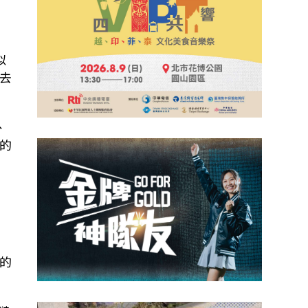
似
去
、
的
商
命
的