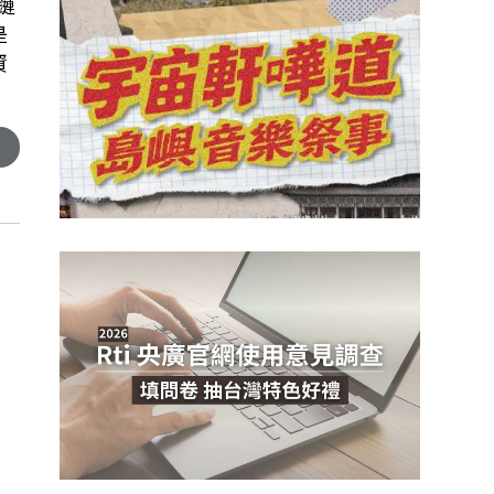
鏈
是
資