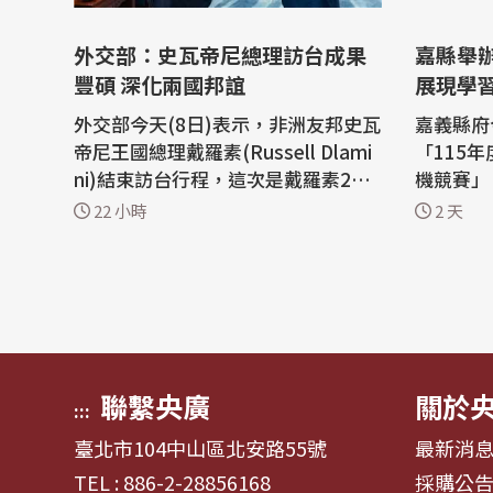
外交部：史瓦帝尼總理訪台成果
嘉縣舉
豐碩 深化兩國邦誼
展現學
外交部今天(8日)表示，非洲友邦史瓦
嘉義縣府
帝尼王國總理戴羅素(Russell Dlami
「115年
ni)結束訪台行程，這次是戴羅素202
機競賽」
3年11月就任總理後第2度訪台，他數
伍參加無
22 小時
2 天
度重申台史邦交穩固，強調史國極為
賽，讓學
重視與台灣長期以來的友誼，將積極
無人機學習成果。
尋求台史更多合作契機。 外交部發布
嘉義縣政
新聞稿指出，戴羅素訪團順利結束訪
生無人機
問行程，昨天晚間搭機離台，外交部
23隊、國
政務...
縣長翁章梁
聯繫央廣
關於
:::
臺北市104中山區北安路55號
最新消
TEL : 886-2-28856168
採購公