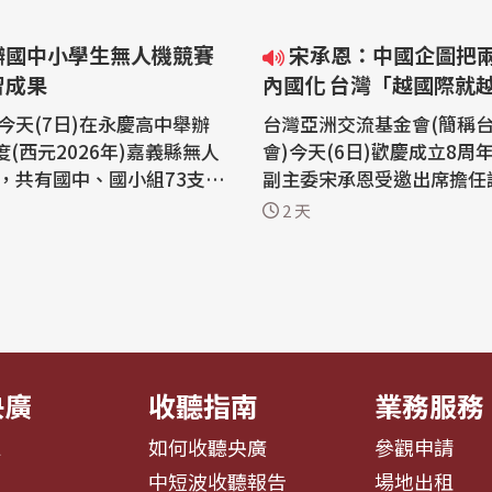
辦國中小學生無人機競賽
宋承恩：中國企圖把兩岸關係
習成果
內國化 台灣「越國際就
今天(7日)在永慶高中舉辦
台灣亞洲交流基金會(簡稱
度(西元2026年)嘉義縣無人
會)今天(6日)歡慶成立8周
，共有國中、國小組73支隊
副主委宋承恩受邀出席擔任
人機穿越及無人機足球競
人，他指出，中國近年在海
2 天
生透過競技及團隊合作展現
頻，企圖把台灣議題內國化
 紮根無人機產業，
類行動被國際盟友識破，並
府連續3年舉辦國中、小學
灣，他相信，在處理安全議
競賽競賽，今年吸引國中組
灣「越國際就越安全」。 台灣亞洲交
小組50隊同場競技。 嘉義
流基金會(簡稱台亞基金會)
...
年紀念...
央廣
收聽指南
業務服務
息
如何收聽央廣
參觀申請
告
中短波收聽報告
場地出租