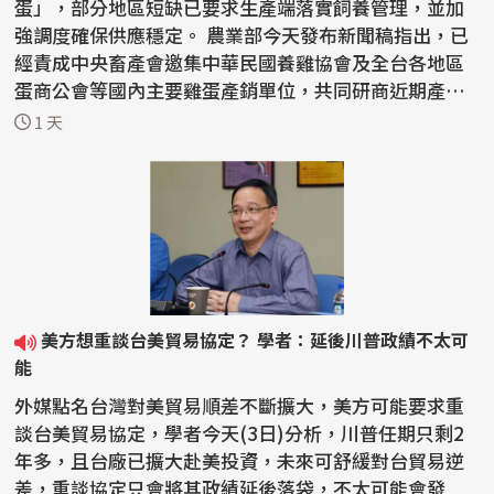
蛋」，部分地區短缺已要求生產端落實飼養管理，並加
強調度確保供應穩定。 農業部今天發布新聞稿指出，已
經責成中央畜產會邀集中華民國養雞協會及全台各地區
蛋商公會等國內主要雞蛋產銷單位，共同研商近期產能
與供...
1 天
美方想重談台美貿易協定？ 學者：延後川普政績不太可
能
外媒點名台灣對美貿易順差不斷擴大，美方可能要求重
談台美貿易協定，學者今天(3日)分析，川普任期只剩2
年多，且台廠已擴大赴美投資，未來可舒緩對台貿易逆
差，重談協定只會將其政績延後落袋，不太可能會發