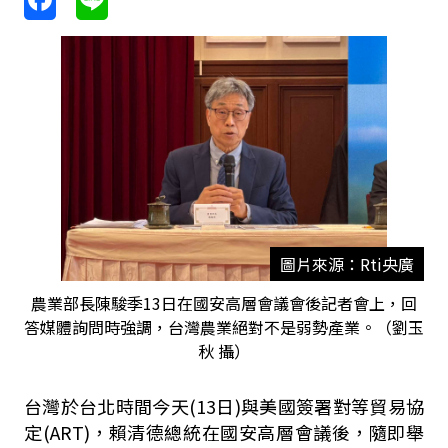
圖片來源：Rti央廣
農業部長陳駿季13日在國安高層會議會後記者會上，回
答媒體詢問時強調，台灣農業絕對不是弱勢產業。（劉玉
秋 攝）
台灣於台北時間今天
(13
日
)
與美國簽署對等貿易協
定
(ART)
，賴清德總統在國安高層會議後，隨即舉