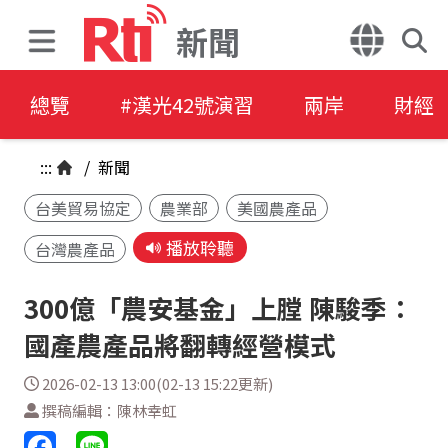
新聞
總覽
#漢光42號演習
兩岸
財經
:::
/
新聞
台美貿易協定
農業部
美國農產品
播放聆聽
台灣農產品
300億「農安基金」上膛 陳駿季：
國產農產品將翻轉經營模式
2026-02-13 13:00(02-13 15:22更新)
撰稿編輯：陳林幸虹