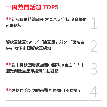
一周熱門話題 TOP5
1
新冠疫情持續飆升 常見八大症狀 沒發燒也
可能感染
2
解放軍建軍99年／「建軍節」前夕 「匿名者
64」攻下多個解放軍網站
3
對中科技圍堵反加速中國科技自主？！中
國光刻機量產印證黃仁勳觀點
4
強制住院新制的兩難 社區如何不漏接？