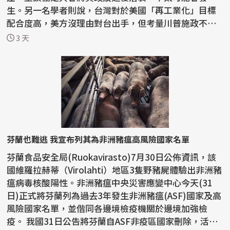
生。另一名學者則說，台灣對於美國「再工業化」目標
配合度高，美方沒理由對台出手，但考量川普施政不確
定性，台灣...
3 天
芬蘭也難逃 我宣布列其為非洲豬瘟高風險國家名單
芬蘭食品安全局(Ruokavirasto)7月30日公佈資訊，該
國維羅拉赫蒂（Virolahti）地區3隻野豬屍體驗出非洲豬
瘟病毒核酸陽性。非洲豬瘟中央災害應變中心今天(31
日)正式將芬蘭列為過去3年發生非洲豬瘟(ASF)國家及高
風險國家名單，並偕同各邊境檢疫機關於邊境加強檢
疫。 我國31日公告將芬蘭自ASF非疫區國家刪除，活豬