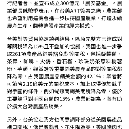
行記者會，並宣布成立
300
億元「農安基金」。農
業部長陳駿季表示，在台美
ART
簽署之際，農業部
也希望利用這機會進一步扶持國產農業，打造永續
農產生產，翻轉整體產業的經營模式。
台美對等貿易協定談判結果，除原先雙方已達成對
等關稅降為
15%
且不疊加的協議，我國也進一步爭
取
261
項農產品銷美豁免對等關稅，包括蝴蝶蘭、
茶葉、咖啡、火鶴、番石榴、珍珠奶茶原料樹薯
粉、芋頭、觀賞蛙等重要銷美農產品的對等關稅都
降為零，占我國農產品銷美金額的
42.1%
，業者將
可節省
2.19
億美元的關稅成本，加上取得優於競爭
對手國的條件，例如蝴蝶蘭銷美關稅降為零，優於
主要競爭對手國荷蘭的
15%
，農業部認為，將有助
於擴大台灣農產品銷美。
另外，台美協定我方也同意調降部分從美國農產品
進口關稅，像是液態乳、花生降為零，美國豬肉也