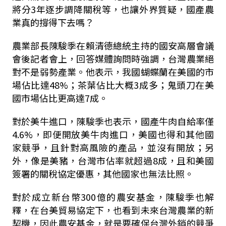
將分
3
年逐步調降關稅等，也讓外界質疑，國產農
業真的撐得下去嗎？
農業部長陳駿季在賴清德總統主持的國安高層會議
會後記者會上，回答媒體詢問時強調，台灣農業絕
對不是弱勢產業。他表示，我國蝴蝶蘭在美國的市
場佔比達
48%
；茶葉佔比大概
3
成多；鬼頭刀在美
國市場佔比更高達
7
成。
對於美牛進口，陳駿季也表示，國產牛肉自給率僅
4.6%
，即便開放美牛肉進口，美國也得和其他國
家競爭，且針對高風險的產品，並沒有開放；另
外，像是美豬，台灣市佔率就超過
8
成，且和美國
簽署的關稅協定優惠，其他國家也無法比照。
對於成立新台幣
300
億的農安基金，陳駿季也解
釋，在台美貿易協定下，也看到未來台灣農業的新
契機，因此農安基金，就是要確保台灣外銷的競爭