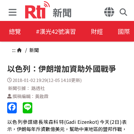
新聞
總覽
#漢光42號演習
財經
國際
:::
/
新聞
以色列：伊朗增加資助外國戰爭
2018-01-02 19:29(12-05 14:10更新)
新聞引據： 路透社
撰稿編輯：黃啟霖
以色列參謀總長埃森科特(Gadi Eizenkot)今天(2日)表
示，伊朗每年斥資數億美元，幫助中東地區的盟邦作戰，