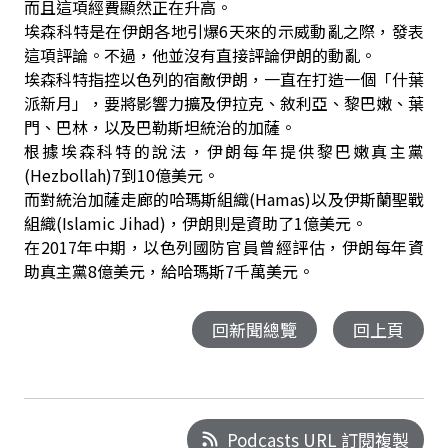
而且這項經費顯然正在升高。
埃森科特是在伊朗各地引爆6天來的示威動亂之際，發表
這項評論。不過，他並沒有直接評論伊朗的動亂。
埃森科特指控以色列的宿敵伊朗，一直在打造一個「什葉
派新月」，要將影響力擴及伊拉克、敘利亞、黎巴嫩、葉
門、巴林，以及巴勒斯坦統治的加薩。
根據埃森科特的說法，伊朗每年提供黎巴嫩真主黨
(Hezbollah)7到10億美元。
而對統治加薩走廊的哈瑪斯組織(Hamas)以及伊斯蘭聖戰
組織(Islamic Jihad)，伊朗則是資助了1億美元。
在2017年中期，以色列國防官員曾經評估，伊朗每年資
助真主黨8億美元，給哈瑪斯7千萬美元。
回新聞總覽
回上頁
Podcasts URL 訂閱複製