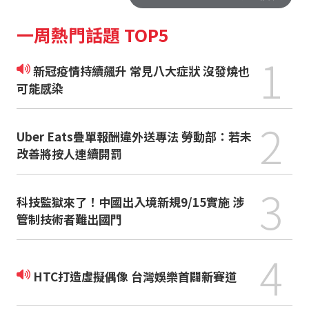
一周熱門話題 TOP5
1
新冠疫情持續飆升 常見八大症狀 沒發燒也
可能感染
2
Uber Eats疊單報酬違外送專法 勞動部：若未
改善將按人連續開罰
3
科技監獄來了！中國出入境新規9/15實施 涉
管制技術者難出國門
4
HTC打造虛擬偶像 台灣娛樂首闢新賽道