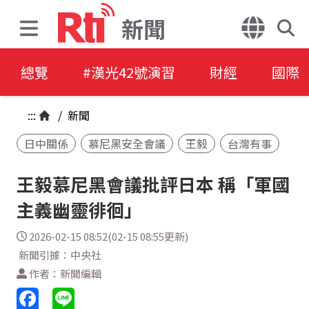
新聞
總覽
#漢光42號演習
財經
國際
:::
/
新聞
日中關係
慕尼黑安全會議
王毅
台灣有事
王毅慕尼黑會議批評日本 稱「軍國
主義幽靈徘徊」
2026-02-15 08:52(02-15 08:55更新)
新聞引據：中央社
作者：新聞編輯