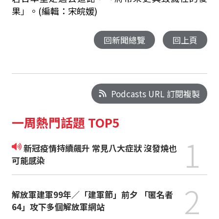
果」。(編輯：宋皖媛)
回新聞總覽
回上頁
Podcasts URL 訂閱複製
一周熱門話題 TOP5
1
新冠疫情持續飆升 常見八大症狀 沒發燒也
可能感染
2
解放軍建軍99年／「建軍節」前夕 「匿名者
64」攻下多個解放軍網站