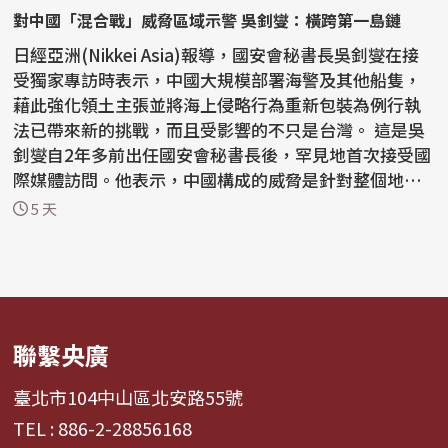
對中國「混合戰」威脅區域示警 吳釗燮：橫跨第一島鏈
日經亞洲(Nikkei Asia)報導，國安會秘書長吳釗燮在接
受獨家專訪時表示，中國大規模部署海警及其他船隻，
藉此強化領土主張並將海上侵略行為重新包裝為例行執
法已帶來新的挑戰，而且受影響的不只是台灣。 這是吳
釗燮自2年多前出任國安會秘書長後，罕見地首次接受國
際媒體訪問。他表示，中國構成的威脅是針對整個地
區...
5 天
聯繫央廣
臺北市104中山區北安路55號
TEL : 886-2-28856168