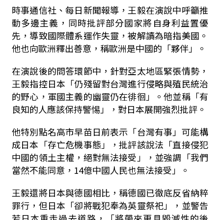
時事通信社、每日新聞報導，王毅在演說中呼籲推
動多邊主義，同時批評部分國家將自身利益置優
先，導致國際體系運作失靈，被解讀為暗指美國。
他也向歐洲釋出善意，稱歐洲是中國的「夥伴」。
在演說後的問答環節中，針對亞太地區緊張情勢，
王毅指控日本「仍殘留對台灣進行侵略與殖民統治
的野心，軍國主義的幽靈仍在徘徊」。他並稱「有
良知的人應該保持警惕」，對日本展開強烈批評。
他特別點名高市早苗日前表示「台灣有事」可能構
成日本「存亡危機事態」，批評該說法「直接侵犯
中國的領土主權，絕對無法接受」，並強調「我們
當然不能同意，14億中國人民也無法接受」。
王毅還將日本與德國相比，稱德國已徹底反省納粹
罪行，但日本「卻將戰犯奉為英靈祭祀」，並警告
若日本重走過去道路，「將帶來更具毀滅性的後