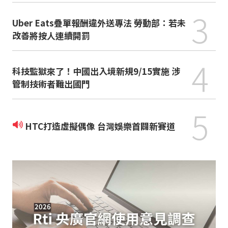
3
Uber Eats疊單報酬違外送專法 勞動部：若未
改善將按人連續開罰
4
科技監獄來了！中國出入境新規9/15實施 涉
管制技術者難出國門
5
HTC打造虛擬偶像 台灣娛樂首闢新賽道