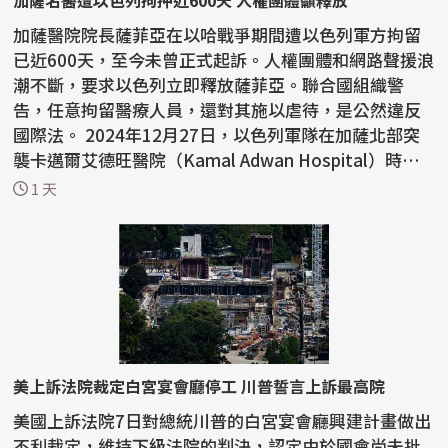
加薩名醫遭以色列拘押近600天 人權團體籲釋放
加薩醫院院長薩菲亞在以哈戰爭期間遭以色列軍方拘留
已近600天，至今未曾正式起訴。人權團體和網路聲援浪
潮不斷，要求以色列立即釋放薩菲亞。聯合國組織警
告，任意拘留醫療人員，還對其施以虐待，是公然違反
國際法。 2024年12月27日，以色列軍隊在加薩北部突
襲卡邁爾艾德旺醫院（Kamal Adwan Hospital）時，
要求當時的...
1 天
美上訴法院裁定白宮宴會廳停工 川普誓言上訴最高院
美國上訴法院7日對總統川普的白宮宴會廳興建計畫做出
不利裁定，維持下級法院的判決，認定由於國會尚未批