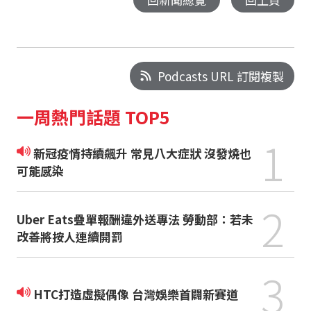
Podcasts URL 訂閱複製
一周熱門話題 TOP5
1
新冠疫情持續飆升 常見八大症狀 沒發燒也
可能感染
2
Uber Eats疊單報酬違外送專法 勞動部：若未
改善將按人連續開罰
3
HTC打造虛擬偶像 台灣娛樂首闢新賽道