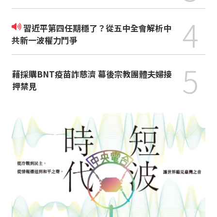
4
習近平第四任期穩了？從五中全會解析中
共新一波權力鬥爭
5
藉採購BNT疫苗詐慈濟 幕後宗教團體夫婦接
押禁見