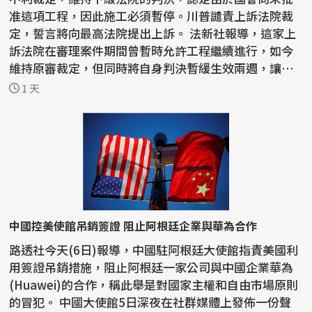
准這項工程，因此施工必須暫停。川普譴責上訴法院裁
定，誓言將向最高法院提出上訴。 法新社報導，這家上
訴法院在審理案件期間曾暫時允許工程繼續進行，如今
維持原審裁定，但同時將自身判決暫緩生效兩週，讓川
普有...
1 天
中國控美使館吊銷簽證 阻止阿根廷企業與華為合作
路透社今天(6日)報導，中國駐阿根廷大使館指責美國利
用簽證吊銷措施，阻止阿根廷一家公司與中國企業華為
(Huawei)的合作，稱此舉是對國家主權和自由市場原則
的冒犯。 中國大使館5日深夜在社群媒體上發佈一份聲