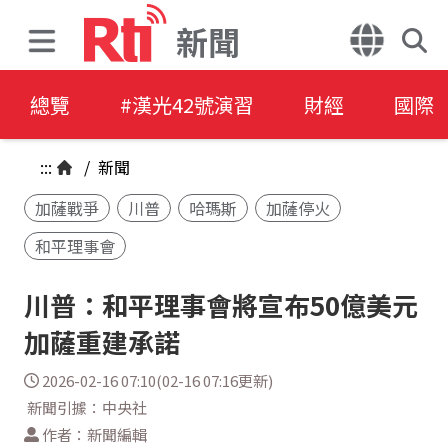
新聞
總覽
#漢光42號演習
財經
國際
:::
/
新聞
加薩戰爭
川普
哈瑪斯
加薩停火
和平理事會
川普：和平理事會將宣布50億美元
加薩重建承諾
2026-02-16 07:10(02-16 07:16更新)
新聞引據：中央社
作者：新聞編輯