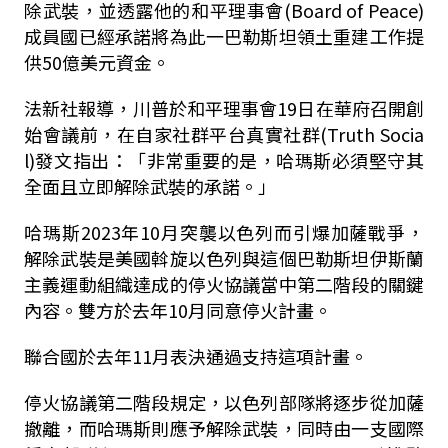
除武裝，並透露他的和平理事會(Board of Peace)
成員國已經承諾將為此一巴勒斯坦領土重建工作提
供50億美元資金。
法新社報導，川普於和平理事會19日在華府召開創
始會議前，在自家社群平台真實社群(Truth Socia
l)發文指出：「非常重要的是，哈瑪斯必須堅守其
全面且立即解除武裝的承諾。」
哈瑪斯2023年10月突襲以色列而引爆加薩戰爭，
解除武裝是美國斡旋以色列與這個巴勒斯坦伊斯蘭
主義運動組織達成的停火協議當中第二階段的關鍵
內容。雙方於去年10月同意停火計畫。
聯合國於去年11月表決通過支持這項計畫。
停火協議第二階段規定，以色列部隊將逐步從加薩
撤離，而哈瑪斯則應予解除武裝，同時由一支國際