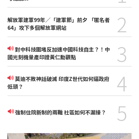
2
解放軍建軍99年／「建軍節」前夕 「匿名者
64」攻下多個解放軍網站
3
對中科技圍堵反加速中國科技自主？！中
國光刻機量產印證黃仁勳觀點
4
莫迪不敗神話破滅 印度Z世代如何逼政府
低頭？
5
強制住院新制的兩難 社區如何不漏接？