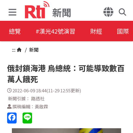
新聞
總覽
#漢光42號演習
財經
國際
:::
/
新聞
俄封鎖海港 烏總統：可能導致數百
萬人餓死
2022-06-09 18:44(11-29 12:55更新)
新聞引據： 路透社
撰稿編輯：黃啟霖