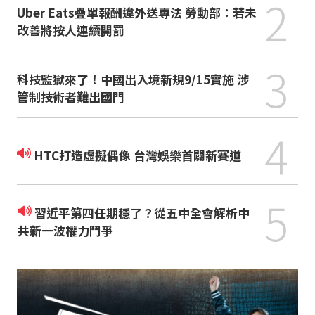
2
Uber Eats疊單報酬違外送專法 勞動部：若未
改善將按人連續開罰
3
科技監獄來了！中國出入境新規9/15實施 涉
管制技術者難出國門
4
HTC打造虛擬偶像 台灣娛樂首闢新賽道
5
習近平第四任期穩了？從五中全會解析中
共新一波權力鬥爭