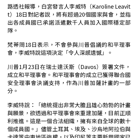
路透社報導，白宮發言人李威特（Karoline Leavit
t）18日對記者說，將有超過20個國家與會，並指
出各成員國已承諾派遣數千人員加入國際穩定部
隊。
梵蒂岡18日表示，不會參與川普倡議的和平理事
會，李威特說這項決定「令人深感遺憾」。
川普1月23日在瑞士達沃斯（Davos）簽署文件，
成立和平理事會。和平理事會的成立已獲得聯合國
安全理事會決議支持，作為川普加薩計畫的一部
分。
李威特說：「總統提出非常大膽且雄心勃勃的計畫
與願景，欲透過和平理事會來重建加薩，目前正順
利推進。這是一個合法組織，擁有來自全球的數十
個成員國。」儘管土耳其、埃及、沙烏地阿拉伯與
卡達等中東地區強權，以及印尼等主要新興國家已