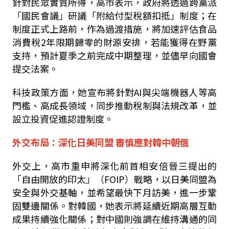
針對民眾實質所得，高市表示，政府將透過跨黨派
「國民會議」研議「附給付型稅額扣抵」制度；在
制度正式上路前，作為過渡措施，將加速評估食品
消費稅2年限期歸零的財源安排，若能獲得在野黨
支持，預計夏季之前完成中期整理，並儘早向國會
提交法案。
科技政策方面，她宣布將針對AI與尖端機器人等高
門檻、高成長領域，同步推動稅制與法規改革，並
設立投資促進認證制度。
外交布局：深化日美同盟 審慎應對韓中朝俄
外交上，高市重申將深化前首相安倍晉三提出的
「自由開放的印太」（FOIP）戰略，以日美同盟為
安全與外交基軸，並希望最快下月訪美，進一步鞏
固雙邊關係。對韓國，她表示將延續近期高層互動
成果持續強化關係；對中國則強調在維持溝通的同