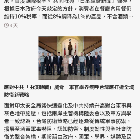
來，首度調降稅率。 共同社與「日本經濟新聞」報導，
根據日本政府今天敲定的方針，消費者在餐廳內用餐仍
維持10%稅率。而從8%調降為1%的產品，不含酒類與
外食。...
3 天
應對中共「由演轉戰」威脅 軍官學界疾呼台灣應打造全域
防衛新戰略
面對印太安全局勢快速變化及中共持續升高對台軍事與
灰色地帶施壓，包括兩岸主管機構陸委會以及軍方與學
者一致認為，台灣防衛策略已經逐漸從傳統軍事防禦，
擴展至涵蓋軍事嚇阻、認知防禦、制度韌性與全社會防
衛的整合架構，期盼藉由政府、國軍、學界、媒體及民