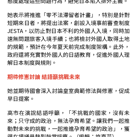
態度處理這些問題行為，避免日本陷入排外主義。
她表示將推進「零不法滯留者計畫」，特別是針對
短期來日者，將提出法案，創設入境事前審查制度
JESTA，以防止對日本不利的外國人入境，同時加
速無問題旅客入境手續；也將檢討外國人取得土地
的規範，預計在今年夏天前完成制度架構。此外，
政府還將充實對外國人的日語教育，促進外國人理
解日本制度與規則。
期待修憲討論 結語籲挑戰未來
她並期待國會深入討論皇室典範修法與修憲，促成
早日提案。
高市在演說結語呼籲，「不挑戰的國家，沒有未
來；只守成的政治，無法孕育希望。讓我們一起推
動對未來的挑戰，一起推進孕育希望的政治」，獲
得在場議員熱烈鼓掌呼應。（編輯：許嘉芫）