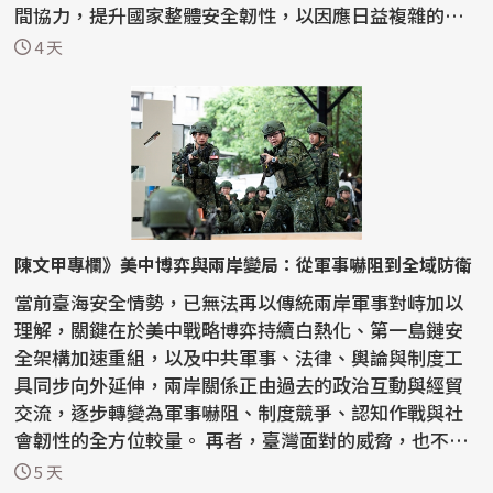
間協力，提升國家整體安全韌性，以因應日益複雜的安
全挑戰。...
4 天
陳文甲專欄》美中博弈與兩岸變局：從軍事嚇阻到全域防衛
當前臺海安全情勢，已無法再以傳統兩岸軍事對峙加以
理解，關鍵在於美中戰略博弈持續白熱化、第一島鏈安
全架構加速重組，以及中共軍事、法律、輿論與制度工
具同步向外延伸，兩岸關係正由過去的政治互動與經貿
交流，逐步轉變為軍事嚇阻、制度競爭、認知作戰與社
會韌性的全方位較量。 再者，臺灣面對的威脅，也不再
只是軍...
5 天