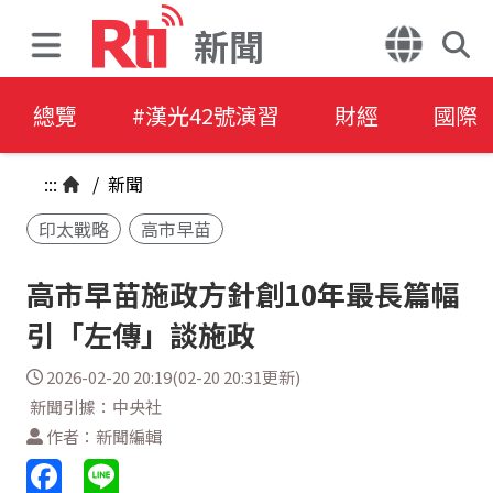
新聞
總覽
#漢光42號演習
財經
國際
:::
/
新聞
印太戰略
高市早苗
高市早苗施政方針創10年最長篇幅
引「左傳」談施政
2026-02-20 20:19(02-20 20:31更新)
新聞引據：中央社
作者：新聞編輯