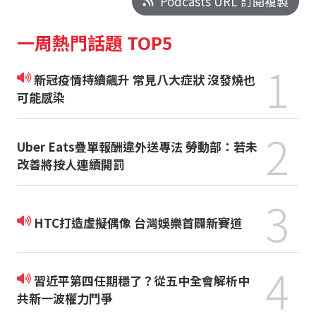
Podcasts URL 訂閱複製
一周熱門話題 TOP5
1
新冠疫情持續飆升 常見八大症狀 沒發燒也
可能感染
2
Uber Eats疊單報酬違外送專法 勞動部：若未
改善將按人連續開罰
3
HTC打造虛擬偶像 台灣娛樂首闢新賽道
4
習近平第四任期穩了？從五中全會解析中
共新一波權力鬥爭