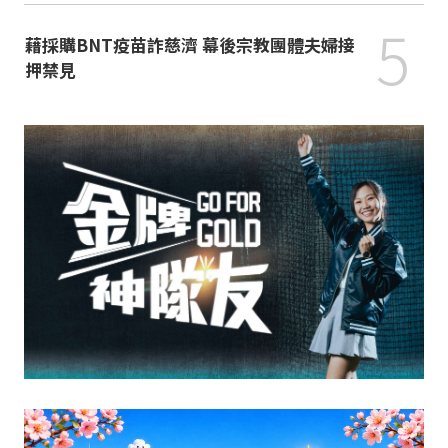
5
藉採購BNT疫苗詐慈濟 幕後宗教團體夫婦接
押禁見