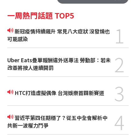
一周熱門話題 TOP5
1
新冠疫情持續飆升 常見八大症狀 沒發燒也
可能感染
2
Uber Eats疊單報酬違外送專法 勞動部：若未
改善將按人連續開罰
3
HTC打造虛擬偶像 台灣娛樂首闢新賽道
4
習近平第四任期穩了？從五中全會解析中
共新一波權力鬥爭