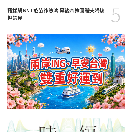
5
藉採購BNT疫苗詐慈濟 幕後宗教團體夫婦接
押禁見