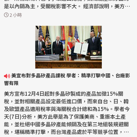
是以內銷為主，受關稅影響不大。 經濟部說明，美方目
的在...
2 小時
美宣布對多晶矽產品課稅 學者：精準打擊中國、台廠影
響有限
美方宣布12月4日起對多晶矽製成的產品加徵15%關
稅，並對相關產品設定最低進口價，而來自台、日、韓
及歐盟產品適用稅率與海關稅合計總和為15%。學者今
天(7日)分析，美方此舉是為了保護美商、重振本土產
能，並杜絕中國多晶矽產能傾銷及在第三地組裝規避關
稅，堪稱精準打擊，而台灣產品處於平等競爭位置，對