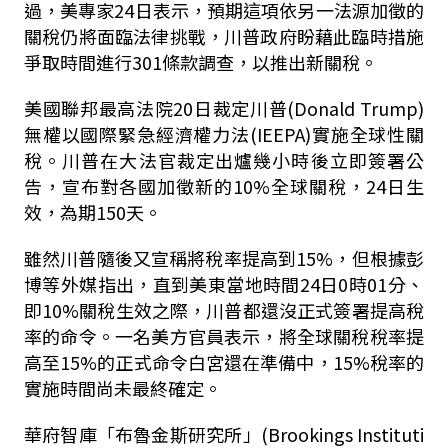
過，美專家
24日
表示，預期這項依另一法源加徵的
關稅仍將面臨法律挑戰，川普政府盼藉此臨時措施
爭取時間進行301條款調查，以推出新關稅。
美國聯邦最高法院20日裁定川普(Donald Trump)
無權以國際緊急經濟權力法(IEEPA)實施全球性關
稅。川普在大法官裁定出爐幾小時後立即簽署公
告，宣布對各國加徵新的10%全球關稅，24日生
效，為期150天。
雖然川普隨後又宣稱將稅率提高到15%，但根據彭
博等外媒指出，直到美東當地時間24日0時01分、
即10%關稅生效之際，川普都還沒正式簽署提高稅
率的命令。一名美方官員表示，將全球關稅稅率提
高至15%的正式命令白宮還在準備中，15%稅率的
實施時間尚未最終確定。
華府智庫「布魯金斯研究所」(Brookings Instituti