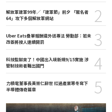
2
解放軍建軍99年／「建軍節」前夕 「匿名者
64」攻下多個解放軍網站
3
Uber Eats疊單報酬違外送專法 勞動部：若未
改善將按人連續開罰
4
科技監獄來了！中國出入境新規9/15實施 涉
管制技術者難出國門
5
力積電董事長黃崇仁辭世 扛過產業寒冬寫下
半導體傳奇篇章