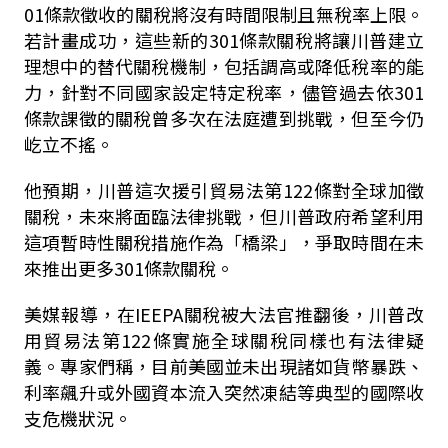
01條款徵收的關稅將沒有時間限制且無稅率上限。
若計畫成功，這些新的301條款關稅將讓川普建立
理想中的替代關稅機制，包括調高或降低稅率的能
力，針對不同國家設定特定稅率，儘管過去依301
條款課徵的關稅曾多次在法庭遭到挑戰，但至今仍
屹立不搖。
他預期，川普這次援引貿易法第122條對全球加徵
關稅，未來將面臨法律挑戰，但川普政府希望利用
這項暫時性關稅措施作為「橋梁」，爭取時間在未
來推出更多301條款關稅。
美媒報導，在IEEPA關稅被大法官推翻後，川普改
用貿易法第122條實施全球關稅同樣也有法律疑
義。專家們稱，目前美國並未出現諸如貨幣暴跌、
利率飆升或外國資本流入突然凍結等典型的國際收
支危機狀況。