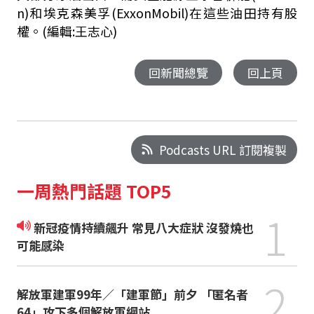
n)和埃克森美孚(ExxonMobil)在這些油田持有股
權。(編輯:王志心)
回新聞總覽
回上頁
Podcasts URL 訂閱複製
一周熱門話題 TOP5
1
新冠疫情持續飆升 常見八大症狀 沒發燒也
可能感染
2
解放軍建軍99年／「建軍節」前夕 「匿名者
64」攻下多個解放軍網站