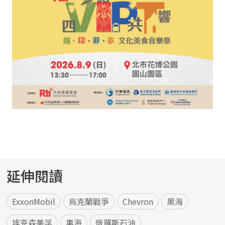
延伸閱讀
ExxonMobil
烏克蘭戰爭
Chevron
黑海
埃克森美孚
裏海
俄羅斯石油