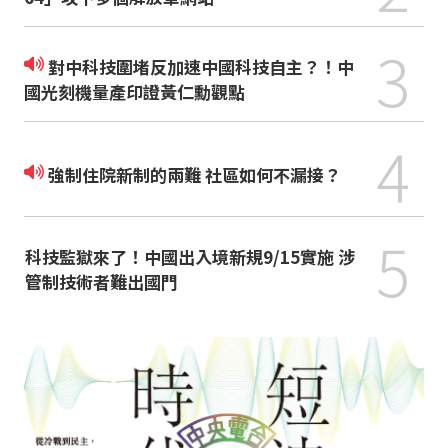
3
對中科技圍堵反加速中國科技自主？！中
國光刻機量產印證黃仁勳觀點
4
強制住院新制的兩難 社區如何不漏接？
5
科技監獄來了！中國出入境新規9/15實施 涉
管制技術者難出國門