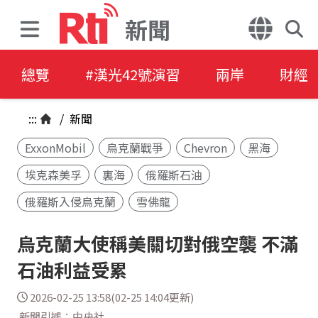
新聞
總覽
#漢光42號演習
兩岸
財經
:::
/
新聞
ExxonMobil
烏克蘭戰爭
Chevron
黑海
埃克森美孚
裏海
俄羅斯石油
俄羅斯入侵烏克蘭
雪佛龍
烏克蘭大使稱美關切對俄空襲 不滿
石油利益受累
2026-02-25 13:58(02-25 14:04更新)
新聞引據：中央社