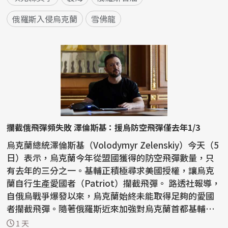
俄羅斯入侵烏克蘭
雪佛龍
攔截俄飛彈頻失敗 澤倫斯基：援烏防空飛彈僅去年1/3
烏克蘭總統澤倫斯基（Volodymyr Zelenskiy）今天（5
日）表示，烏克蘭今年從盟國獲得的防空飛彈數量，只
有去年的三分之一。基輔正積極尋求美國授權，讓烏克
蘭自行生產愛國者（Patriot）攔截飛彈。 路透社報導，
自俄烏戰爭爆發以來，烏克蘭始終未能取得足夠的愛國
者攔截飛彈。隨著俄羅斯近來加強對烏克蘭首都基輔和
南部...
1 天