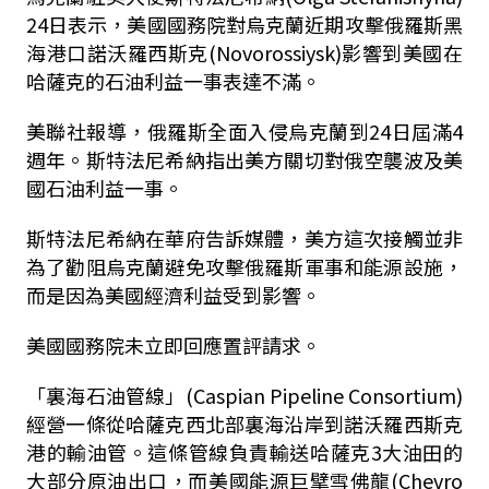
24日表示，美國國務院對烏克蘭近期攻擊俄羅斯黑
海港口諾沃羅西斯克(Novorossiysk)影響到美國在
哈薩克的石油利益一事表達不滿。
美聯社報導，俄羅斯全面入侵烏克蘭到24日屆滿4
週年。斯特法尼希納指出美方關切對俄空襲波及美
國石油利益一事。
斯特法尼希納在華府告訴媒體，美方這次接觸並非
為了勸阻烏克蘭避免攻擊俄羅斯軍事和能源設施，
而是因為美國經濟利益受到影響。
美國國務院未立即回應置評請求。
「裏海石油管線」(Caspian Pipeline Consortium)
經營一條從哈薩克西北部裏海沿岸到諾沃羅西斯克
港的輸油管。這條管線負責輸送哈薩克3大油田的
大部分原油出口，而美國能源巨擘雪佛龍(Chevro