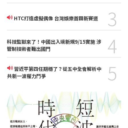
3
HTC打造虛擬偶像 台灣娛樂首闢新賽道
4
科技監獄來了！中國出入境新規9/15實施 涉
管制技術者難出國門
5
習近平第四任期穩了？從五中全會解析中
共新一波權力鬥爭