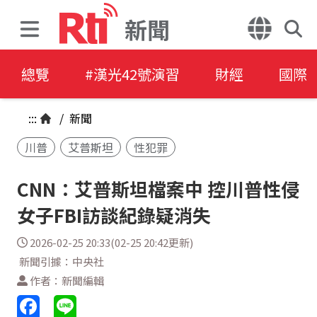
新聞
總覽
#漢光42號演習
財經
國際
:::
/
新聞
川普
艾普斯坦
性犯罪
CNN：艾普斯坦檔案中 控川普性侵
女子FBI訪談紀錄疑消失
2026-02-25 20:33(02-25 20:42更新)
新聞引據：中央社
作者：新聞編輯