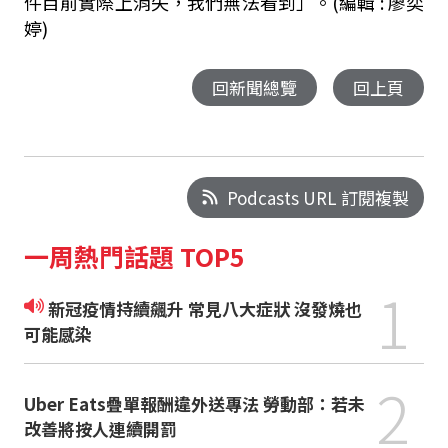
件目前實際上消失，我們無法看到」。
(編輯 : 廖奕
婷)
回新聞總覽
回上頁
Podcasts URL 訂閱複製
一周熱門話題 TOP5
1
新冠疫情持續飆升 常見八大症狀 沒發燒也
可能感染
2
Uber Eats疊單報酬違外送專法 勞動部：若未
改善將按人連續開罰