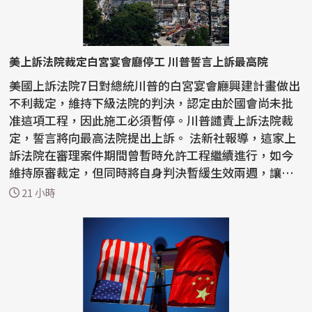
美上訴法院裁定白宮宴會廳停工 川普誓言上訴最高院
美國上訴法院7日對總統川普的白宮宴會廳興建計畫做出
不利裁定，維持下級法院的判決，認定由於國會尚未批
准這項工程，因此施工必須暫停。川普譴責上訴法院裁
定，誓言將向最高法院提出上訴。 法新社報導，這家上
訴法院在審理案件期間曾暫時允許工程繼續進行，如今
維持原審裁定，但同時將自身判決暫緩生效兩週，讓川
普有...
21 小時