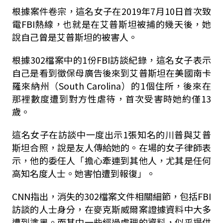
根據案件卷宗，這名女子在2019年7月10日首次致
電FBI熱線，也就是在艾普斯坦被捕的幾天後，她
說自己曾是艾普斯坦的被害人。
根據302檔案中的1份FBI訪談紀錄，這名女子表示
自己是看到徵保母廣告後來到艾普斯坦在美國南卡
羅來納州（South Carolina）的1個住所，後來在
那裡數度遭到對方性虐待，首次受害時她約僅13
歲。
這名女子在訪談中一度出示1張知名的川普與艾普
斯坦合照，說是友人傳給她的。在場的女子律師表
示，他的委任人「擔心牽連到其他人，尤其是任何
高知名度人士。她害怕遭到報復」。
CNN指出，消失的302檔案文件相關細節，包括FBI
訪談的人士身分，在麥克斯威爾案證據資料中大多
遭到塗黑。而其中一些經過處理的資料，似乎提供