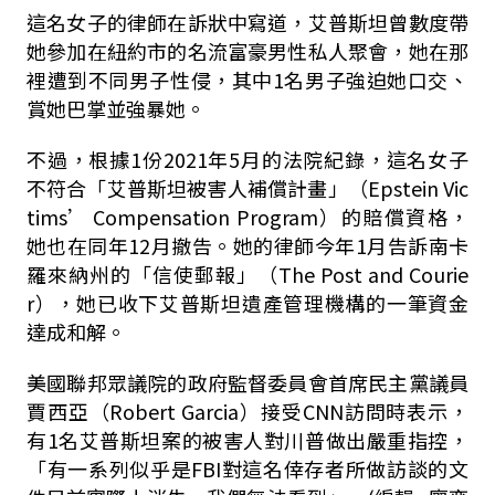
這名女子的律師在訴狀中寫道，艾普斯坦曾數度帶
她參加在紐約市的名流富豪男性私人聚會，她在那
裡遭到不同男子性侵，其中1名男子強迫她口交、
賞她巴掌並強暴她。
不過，根據1份2021年5月的法院紀錄，這名女子
不符合「艾普斯坦被害人補償計畫」（Epstein Vic
tims’ Compensation Program）的賠償資格，
她也在同年12月撤告。她的律師今年1月告訴南卡
羅來納州的「信使郵報」（The Post and Courie
r），她已收下艾普斯坦遺產管理機構的一筆資金
達成和解。
美國聯邦眾議院的政府監督委員會首席民主黨議員
賈西亞（Robert Garcia）接受CNN訪問時表示，
有1名艾普斯坦案的被害人對川普做出嚴重指控，
「有一系列似乎是FBI對這名倖存者所做訪談的文