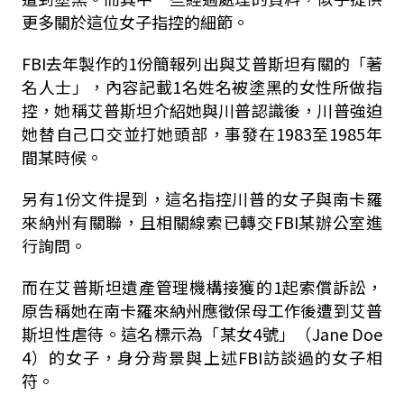
更多關於這位女子指控的細節。
FBI去年製作的1份簡報列出與艾普斯坦有關的「著
名人士」，內容記載1名姓名被塗黑的女性所做指
控，她稱艾普斯坦介紹她與川普認識後，川普強迫
她替自己口交並打她頭部，事發在1983至1985年
間某時候。
另有1份文件提到，這名指控川普的女子與南卡羅
來納州有關聯，且相關線索已轉交FBI某辦公室進
行詢問。
而在艾普斯坦遺產管理機構接獲的1起索償訴訟，
原告稱她在南卡羅來納州應徵保母工作後遭到艾普
斯坦性虐待。這名標示為「某女4號」（Jane Doe
4）的女子，身分背景與上述FBI訪談過的女子相
符。