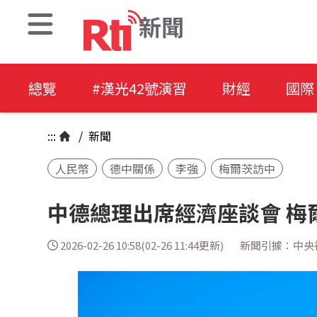
新聞
總覽
#漢光42號演習
財經
國際
:::
/
新聞
人民幣
德中關係
李強
梅爾茨訪中
中德總理出席經濟座談會 梅
2026-02-26 10:58(02-26 11:44更新)
新聞引據：中央