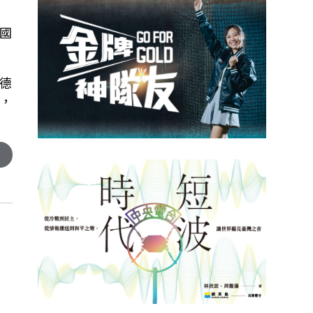
國
德
，