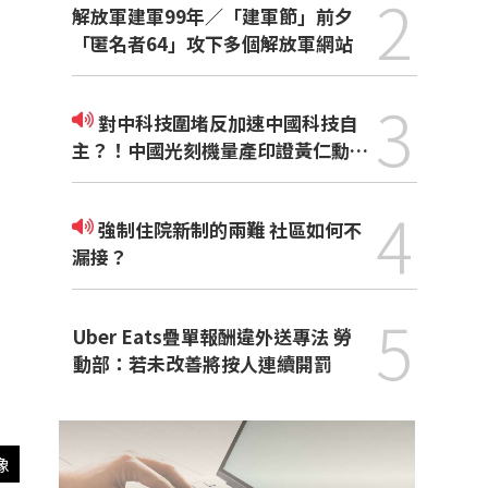
2
解放軍建軍99年／「建軍節」前夕
「匿名者64」攻下多個解放軍網站
3
對中科技圍堵反加速中國科技自
主？！中國光刻機量產印證黃仁勳觀
點
4
強制住院新制的兩難 社區如何不
漏接？
5
Uber Eats疊單報酬違外送專法 勞
動部：若未改善將按人連續開罰
像