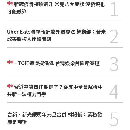
1
新冠疫情持續飆升 常見八大症狀 沒發燒也
可能感染
2
Uber Eats疊單報酬違外送專法 勞動部：若未
改善將按人連續開罰
3
HTC打造虛擬偶像 台灣娛樂首闢新賽道
4
習近平第四任期穩了？從五中全會解析中
共新一波權力鬥爭
5
台新、新光銀明年元旦合併 林維俊：業務發
展更均衡