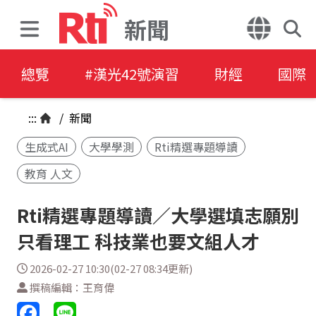
新聞
總覽
#漢光42號演習
財經
國際
:::
/
新聞
生成式AI
大學學測
Rti精選專題導讀
教育 人文
Rti精選專題導讀／大學選填志願別
只看理工 科技業也要文組人才
2026-02-27 10:30(02-27 08:34更新)
撰稿編輯：王育偉