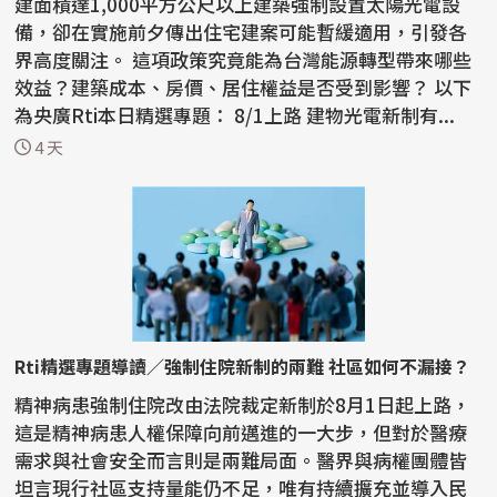
建面積達1,000平方公尺以上建築強制設置太陽光電設
備，卻在實施前夕傳出住宅建案可能暫緩適用，引發各
界高度關注。 這項政策究竟能為台灣能源轉型帶來哪些
效益？建築成本、房價、居住權益是否受到影響？ 以下
為央廣Rti本日精選專題： 8/1上路 建物光電新制有...
4 天
Rti精選專題導讀／強制住院新制的兩難 社區如何不漏接？
精神病患強制住院改由法院裁定新制於8月1日起上路，
這是精神病患人權保障向前邁進的一大步，但對於醫療
需求與社會安全而言則是兩難局面。醫界與病權團體皆
坦言現行社區支持量能仍不足，唯有持續擴充並導入民