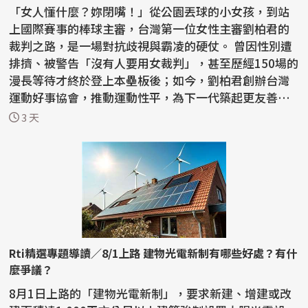
「女人懂什麼？妳閉嘴！」從公園丟球的小女孩，到站
上國際賽事的棒球主審，台灣第一位女性主審劉柏君的
裁判之路，是一場對抗歧視與霸凌的硬仗。 曾因性別遭
排擠、被警告「沒有人要用女裁判」，甚至歷經150場的
漫長等待才終於登上本壘板後；如今，劉柏君創辦台灣
運動好事協會，推動運動性平，為下一代築起更友善的
紅土...
3 天
Rti精選專題導讀／8/1上路 建物光電新制有哪些好處？有什
麼爭議？
8月1日上路的「建物光電新制」，要求新建、增建或改