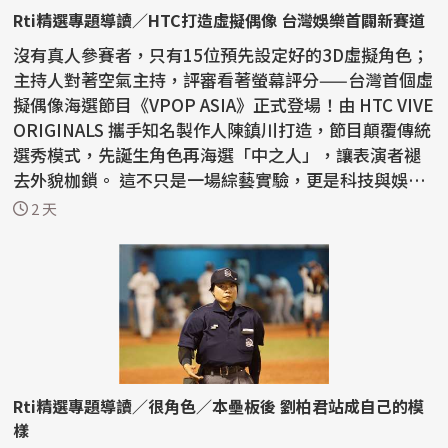
Rti精選專題導讀／HTC打造虛擬偶像 台灣娛樂首闢新賽道
沒有真人參賽者，只有15位預先設定好的3D虛擬角色；
主持人對著空氣主持，評審看著螢幕評分——台灣首個虛
擬偶像海選節目《VPOP ASIA》正式登場！由 HTC VIVE
ORIGINALS 攜手知名製作人陳鎮川打造，節目顛覆傳統
選秀模式，先誕生角色再海選「中之人」，讓表演者褪
去外貌枷鎖。 這不只是一場綜藝實驗，更是科技與娛樂
的...
2 天
Rti精選專題導讀／很角色／本壘板後 劉柏君站成自己的模
樣