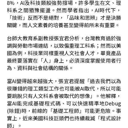
8%
，
AI
及科技類股強勢撐場，許多學生在文、理
科系之間猶豫擺盪。然而學者指出，
AI
時代下，
「技術」反而不是絕對，「品味和思辨」才是決勝
關鍵，而人文素養的培養甚至變得前所未有重要。
台師大教育系副教授張宜君分析，台灣教育過於強
調與勞動市場連結，以致偏重理工科系；然而以美
國為例，科技業同樣重視人文社會人才，畢竟產品
最終要落實在「人」身上，必須深度掌握使用者行
為、資料與社會結構的關係。
當
AI
變得越來越強大，張宜君提醒「過去我們以為
很賺錢的理工類型工作也可能被
AI
取代，所以可能
要跳脫只有人文科系會被取代的想像」。他解釋，
當
AI
能完成基礎程式碼、可以快速精準地
Debug
(
除錯
)
時，前線的「基礎工程師」可能更危險。事
實上，近來美國科技巨頭們也持續裁減「程式設計
師」。