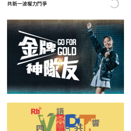
共新一波權力鬥爭