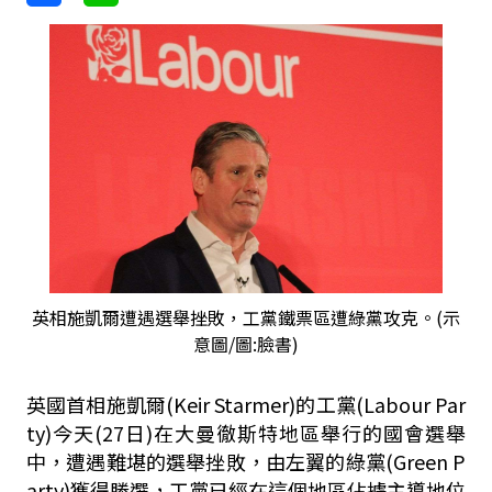
英相施凱爾遭遇選舉挫敗，工黨鐵票區遭綠黨攻克。(示
意圖/圖:臉書)
英國首相施凱爾(Keir Starmer)的工黨(
Labour Par
ty
)今天(27日)在大曼徹斯特地區舉行的國會選舉
中，遭遇難堪的選舉挫敗，由左翼的綠黨(
Green ⁠P
arty
)獲得勝選，工黨已經在這個地區佔據主導地位