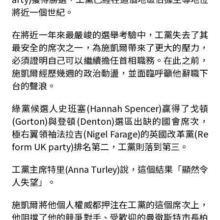
將近一個世紀。
在將近一年來最嚴峻的選舉考驗中，工黨失去了其
最安全的席次之一，為施凱爾帶來了更大的壓力，
必須證明自己可以繼續擔任首相職務。在此之前，
施凱爾經歷幾週的政治動盪，並面臨呼籲他辭職下
台的聲浪。
綠黨候選人史班塞(Hannah Spencer)贏得了戈頓
(Gorton)與登頓(Denton)選區出缺的國會席次，
極右翼領袖法拉吉(Nigel Farage)的英國改革黨(Re
form UK party)排名第二，工黨則落到第三。
工黨主席特里(Anna Turley)說，這個結果「顯然令
人失望」。
施凱爾將他個人權威都押注在工黨的這個席次上，
他阻擋了他的競爭對手、受歡迎的曼徹斯特市長柏