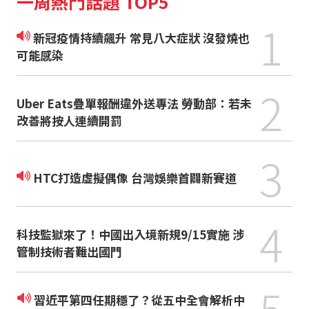
一周熱門話題 TOP5
1
新冠疫情持續飆升 常見八大症狀 沒發燒也
可能感染
2
Uber Eats疊單報酬違外送專法 勞動部：若未
改善將按人連續開罰
3
HTC打造虛擬偶像 台灣娛樂首闢新賽道
4
科技監獄來了！中國出入境新規9/15實施 涉
管制技術者難出國門
5
習近平第四任期穩了？從五中全會解析中