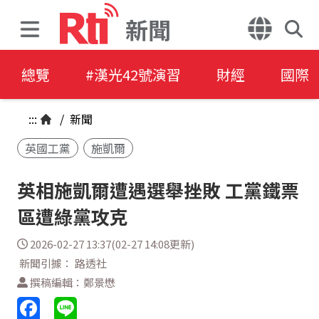
新聞
總覽
#漢光42號演習
財經
國際
:::
/
新聞
英國工黨
施凱爾
英相施凱爾遭遇選舉挫敗 工黨鐵票
區遭綠黨攻克
2026-02-27 13:37(02-27 14:08更新)
新聞引據： 路透社
撰稿編輯：鄭景懋