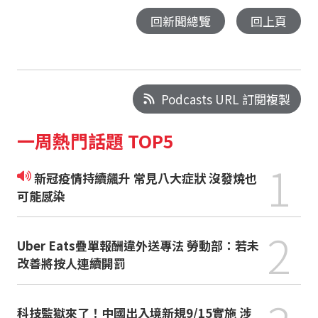
回新聞總覽
回上頁
Podcasts URL 訂閱複製
一周熱門話題 TOP5
1
新冠疫情持續飆升 常見八大症狀 沒發燒也
可能感染
2
Uber Eats疊單報酬違外送專法 勞動部：若未
改善將按人連續開罰
科技監獄來了！中國出入境新規9/15實施 涉