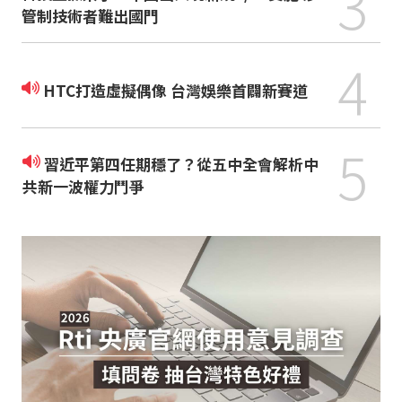
3
管制技術者難出國門
4
HTC打造虛擬偶像 台灣娛樂首闢新賽道
5
習近平第四任期穩了？從五中全會解析中
共新一波權力鬥爭