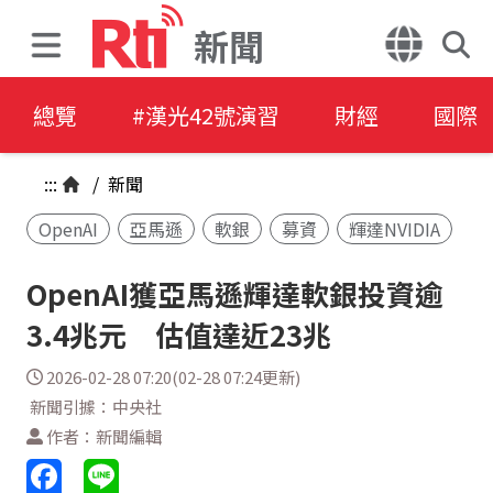
新聞
總覽
#漢光42號演習
財經
國際
:::
/
新聞
OpenAI
亞馬遜
軟銀
募資
輝達NVIDIA
OpenAI獲亞馬遜輝達軟銀投資逾
3.4兆元 估值達近23兆
2026-02-28 07:20(02-28 07:24更新)
新聞引據：中央社
作者：新聞編輯