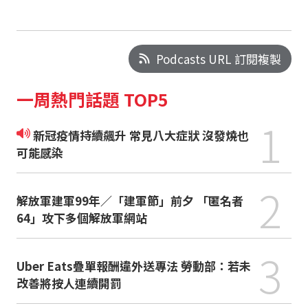
Podcasts URL 訂閱複製
一周熱門話題 TOP5
1
新冠疫情持續飆升 常見八大症狀 沒發燒也
可能感染
2
解放軍建軍99年／「建軍節」前夕 「匿名者
64」攻下多個解放軍網站
3
Uber Eats疊單報酬違外送專法 勞動部：若未
改善將按人連續開罰