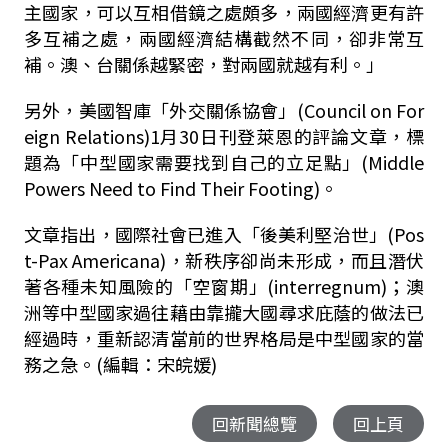
主國家，可以互相借鏡之處頗多，兩國經濟更有許
多互補之處，兩國經濟結構截然不同，卻非常互
補。澳、台關係越緊密，對兩國就越有利。」
另外，美國智庫「外交關係協會」(Council on For
eign Relations)1月30日刊登萊恩的評論文章，標
題為「中型國家需要找到自己的立足點」(Middle
Powers Need to Find Their Footing)。
文章指出，國際社會已進入「後美利堅治世」(Pos
t-Pax Americana)，新秩序卻尚未形成，而且潛伏
著各種未知風險的「空窗期」(interregnum)；澳
洲等中型國家過往藉由靠攏大國尋求庇蔭的做法已
經過時，重新認清當前的世界格局是中型國家的當
務之急。(編輯：宋皖媛)
回新聞總覽
回上頁