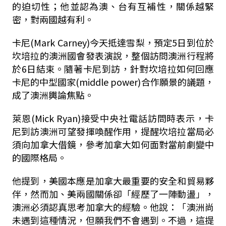
的迫切性；他並認為澳、台有互補性，關係越緊
密，對兩國越有利。
卡尼(Mark Carney)今天抵達雪梨，預定5日到位於
坎培拉的澳洲國會發表演說，整個訪問澳洲行程將
於6日結束。隨著卡尼到訪，針對坎培拉如何回應
卡尼的中型國家(middle power)合作願景的議題，
成了澳洲輿論焦點。
萊恩(Mick Ryan)接受中央社電話訪問時表示，卡
尼到訪澳洲可望發揮喚醒作用，提醒坎培拉當局必
須向加拿大借鏡，參考加拿大如何面對當前劇變中
的國際格局。
他提到，美國本應是加拿大最重要的安全和貿易夥
伴，然而加、美兩國關係卻「經歷了一陣動盪」，
澳洲必須認真思考加拿大的經驗。他說：「澳洲尚
未遇到這種情況，但願我們不會遇到。不過，這提