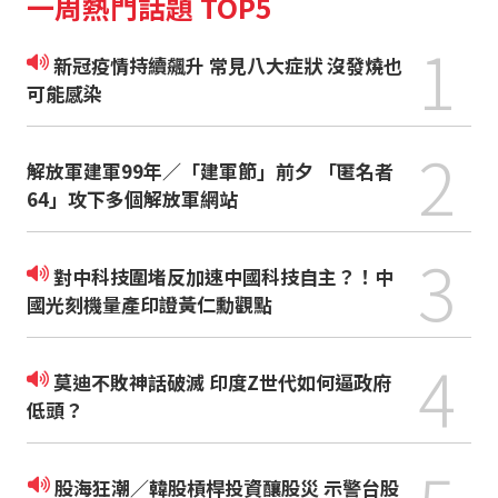
一周熱門話題 TOP5
1
新冠疫情持續飆升 常見八大症狀 沒發燒也
可能感染
2
解放軍建軍99年／「建軍節」前夕 「匿名者
64」攻下多個解放軍網站
3
對中科技圍堵反加速中國科技自主？！中
國光刻機量產印證黃仁勳觀點
4
莫迪不敗神話破滅 印度Z世代如何逼政府
低頭？
股海狂潮／韓股槓桿投資釀股災 示警台股