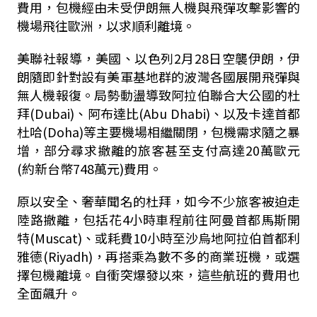
費用，包機經由未受伊朗無人機與飛彈攻擊影響的
機場飛往歐洲，以求順利離境。
美聯社報導，美國、以色列2月28日空襲伊朗，伊
朗隨即針對設有美軍基地群的波灣各國展開飛彈與
無人機報復。局勢動盪導致阿拉伯聯合大公國的杜
拜(Dubai)、阿布達比(Abu Dhabi)、以及卡達首都
杜哈(Doha)等主要機場相繼關閉，包機需求隨之暴
增，部分尋求撤離的旅客甚至支付高達20萬歐元
(約新台幣748萬元)費用。
原以安全、奢華聞名的杜拜，如今不少旅客被迫走
陸路撤離，包括花4小時車程前往阿曼首都馬斯開
特(Muscat)、或耗費10小時至沙烏地阿拉伯首都利
雅德(Riyadh)，再搭乘為數不多的商業班機，或選
擇包機離境。自衝突爆發以來，這些航班的費用也
全面飆升。