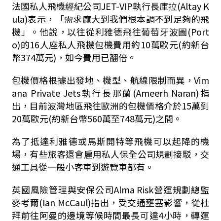
法國私人飛機經紀公司JET-VIP執行長庫拉(Altay K
ula)表示，「需求龐大到我們根本調不到足夠的飛
機」。他說，以往從利雅德飛往葡萄牙波圖(Port
o)的16人座私人飛機包機費用約10萬歐元(約新台
幣374萬元)，如今費用已翻倍。
包機價格根據出發地、機型、航線限制而異，Vim
ana Private Jets執行長那蘭(Ameerh Naran)指
出，目前波灣地區飛往歐洲的包機價格介於15萬到
20萬歐元(約新台幣560萬至748萬元)之間。
為了抵達利雅德或馬斯開特等飛機可以起降的機
場，有些旅客還會雇用私人保全公司規劃接駁，交
通工具從一般小客車到遊覽車都有。
英國風險管理與安保公司Alma Risk營運規劃總監
麥考爾(Ian McCaul)指出，受交通壅塞影響，從杜
拜前往阿曼的邊境等候時間最長可達4小時，轉運