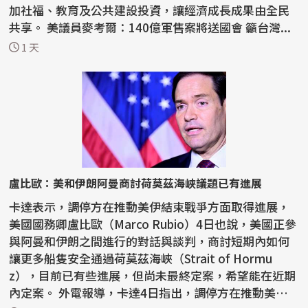
加社福、教育及公共建設投資，讓經濟成長成果由全民
共享。 美議員麥考爾：140億軍售案將送國會 籲台灣...
1 天
盧比歐：美和伊朗阿曼商討荷莫茲海峽議題已有進展
卡達表示，調停方在推動美伊結束戰爭方面取得進展，
美國國務卿盧比歐（Marco Rubio）4日也說，美國正參
與阿曼和伊朗之間進行的對話與談判，商討短期內如何
讓更多船隻安全通過荷莫茲海峽（Strait of Hormu
z），目前已有些進展，但尚未最終定案，希望能在近期
內定案。 外電報導，卡達4日指出，調停方在推動美伊