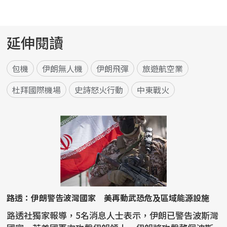
延伸閱讀
包機
伊朗無人機
伊朗飛彈
旅遊航空業
杜拜國際機場
史詩怒火行動
中東戰火
路透：伊朗警告波灣國家 美再動武恐危及區域能源設施
路透社獨家報導，5名消息人士表示，伊朗已警告波斯灣