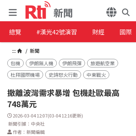
新聞
總覽
#漢光42號演習
財經
國際
:::
/
新聞
包機
伊朗無人機
伊朗飛彈
旅遊航空業
杜拜國際機場
史詩怒火行動
中東戰火
撤離波灣需求暴增 包機赴歐最高
748萬元
2026-03-04 12:07(03-04 12:16更新)
新聞引據：中央社
作者：新聞編輯