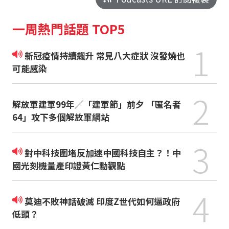
一周熱門話題 TOP5
1
新冠疫情持續飆升 常見八大症狀 沒發燒也
可能感染
2
解放軍建軍99年／「建軍節」前夕 「匿名者
64」攻下多個解放軍網站
3
對中科技圍堵反加速中國科技自主？！中
國光刻機量產印證黃仁勳觀點
4
莫迪不敗神話破滅 印度Z世代如何逼政府
低頭？