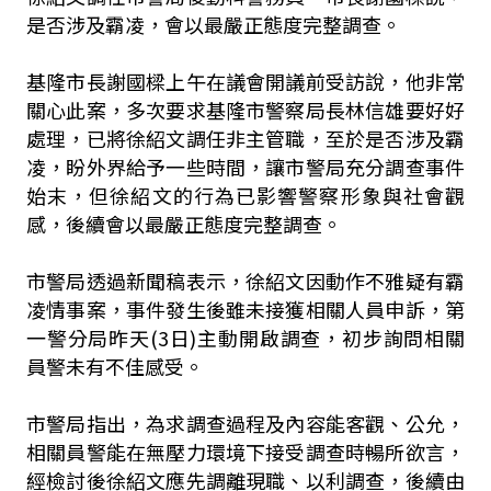
是否涉及霸凌，會以最嚴正態度完整調查。
基隆市長謝國樑上午在議會開議前受訪說，他非常
關心此案，多次要求基隆市警察局長林信雄要好好
處理，已將徐紹文調任非主管職，至於是否涉及霸
凌，盼外界給予一些時間，讓市警局充分調查事件
始末，但徐紹文的行為已影響警察形象與社會觀
感，後續會以最嚴正態度完整調查。
市警局透過新聞稿表示，徐紹文因動作不雅疑有霸
凌情事案，事件發生後雖未接獲相關人員申訴，第
一警分局昨天(3日)主動開啟調查，初步詢問相關
員警未有不佳感受。
市警局指出，為求調查過程及內容能客觀、公允，
相關員警能在無壓力環境下接受調查時暢所欲言，
經檢討後徐紹文應先調離現職、以利調查，後續由