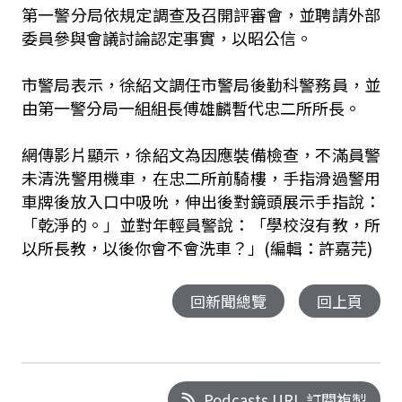
第一警分局依規定調查及召開評審會，並聘請外部
委員參與會議討論認定事實，以昭公信。
市警局表示，徐紹文調任市警局後勤科警務員，並
由第一警分局一組組長傅雄麟暫代忠二所所長。
網傳影片顯示，徐紹文為因應裝備檢查，不滿員警
未清洗警用機車，在忠二所前騎樓，手指滑過警用
車牌後放入口中吸吮，伸出後對鏡頭展示手指說：
「乾淨的。」並對年輕員警說：「學校沒有教，所
以所長教，以後你會不會洗車？」(編輯：許嘉芫)
回新聞總覽
回上頁
Podcasts URL 訂閱複製