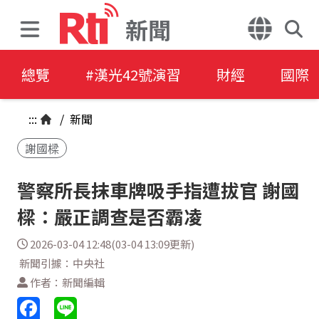
新聞
總覽
#漢光42號演習
財經
國際
:::
/
新聞
謝國樑
警察所長抹車牌吸手指遭拔官 謝國
樑：嚴正調查是否霸凌
2026-03-04 12:48(03-04 13:09更新)
新聞引據：中央社
作者：新聞編輯