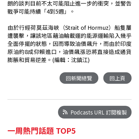
朗的談判目前不太可能阻止進一步的衝突，並警告
戰爭可能持續「4到5週」。
由於行經荷莫茲海峽（Strait of Hormuz）船隻屢
遭襲擊，讓該地區藉油輪載運的能源運輸陷入幾乎
全面停擺的狀態，因而導致油價飆升，而由於印度
原油約8成仰賴進口，油價飆漲恐將直接造成通貨
膨脹和貿易逆差。(編輯：沈鎮江)
回新聞總覽
回上頁
Podcasts URL 訂閱複製
一周熱門話題 TOP5