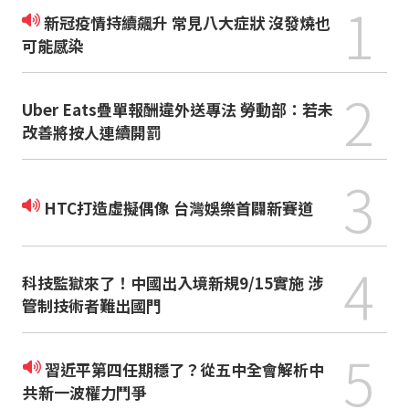
1
新冠疫情持續飆升 常見八大症狀 沒發燒也
可能感染
2
Uber Eats疊單報酬違外送專法 勞動部：若未
改善將按人連續開罰
3
HTC打造虛擬偶像 台灣娛樂首闢新賽道
4
科技監獄來了！中國出入境新規9/15實施 涉
管制技術者難出國門
5
習近平第四任期穩了？從五中全會解析中
共新一波權力鬥爭