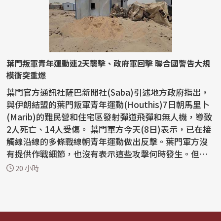
葉門叛軍青年運動連2天襲擊、政府軍回擊 聯合國警告大規
模衝突重燃
葉門官方通訊社薩巴新聞社(Saba)引述地方政府指出，
與伊朗結盟的葉門叛軍青年運動(Houthis)7日朝馬里卜
(Marib)的難民營和住宅區發射彈道飛彈和無人機，導致
2人死亡、14人受傷。 葉門軍方今天(8日)表示，已在接
觸線沿線的多條戰線朝青年運動做出反擊。葉門軍方沒
有提供作戰細節，也沒有表示這些攻擊何時發生。但軍
方表...
20 小時