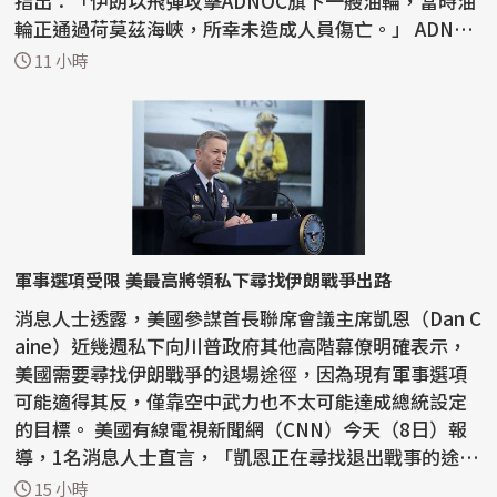
指出：「伊朗以飛彈攻擊ADNOC旗下一艘油輪，當時油
輪正通過荷莫茲海峽，所幸未造成人員傷亡。」 ADNOC
昨...
11 小時
軍事選項受限 美最高將領私下尋找伊朗戰爭出路
消息人士透露，美國參謀首長聯席會議主席凱恩（Dan C
aine）近幾週私下向川普政府其他高階幕僚明確表示，
美國需要尋找伊朗戰爭的退場途徑，因為現有軍事選項
可能適得其反，僅靠空中武力也不太可能達成總統設定
的目標。 美國有線電視新聞網（CNN）今天（8日）報
導，1名消息人士直言，「凱恩正在尋找退出戰事的途
徑」。...
15 小時