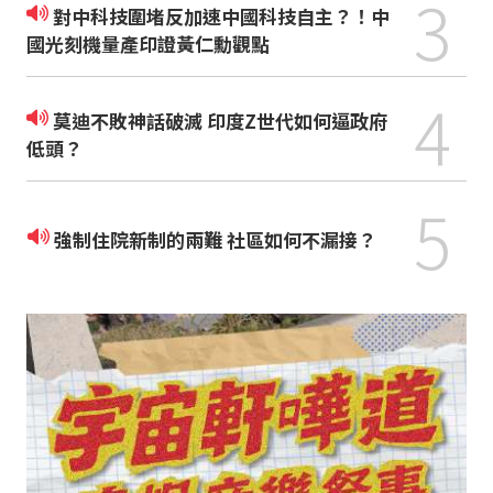
3
對中科技圍堵反加速中國科技自主？！中
國光刻機量產印證黃仁勳觀點
4
莫迪不敗神話破滅 印度Z世代如何逼政府
低頭？
5
強制住院新制的兩難 社區如何不漏接？