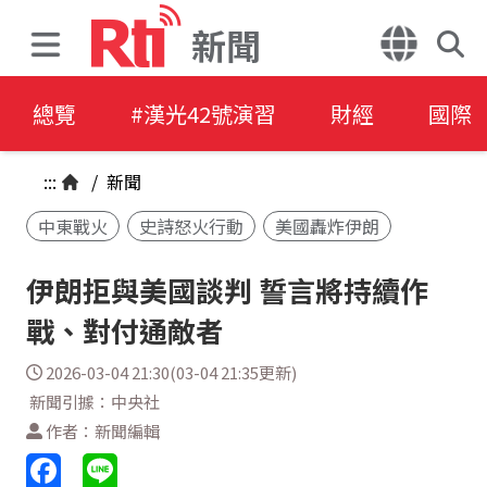
新聞
總覽
#漢光42號演習
財經
國際
:::
/
新聞
中東戰火
史詩怒火行動
美國轟炸伊朗
伊朗拒與美國談判 誓言將持續作
戰、對付通敵者
2026-03-04 21:30(03-04 21:35更新)
新聞引據：中央社
作者：新聞編輯