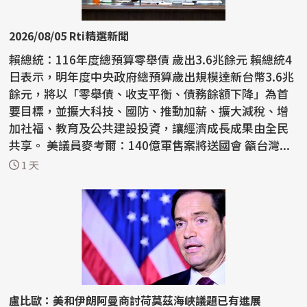
2026/08/05 Rti精選新聞
賴總統：116年度總預算零舉債 歲出3.6兆餘元 賴總統4
日表示，明年度中央政府總預算歲出規模達新台幣3.6兆
餘元，將以「零舉債、收支平衡、債務餘額下降」為首
要目標，並擴大科技、國防、推動加薪、擴大減稅、增
加社福、教育及公共建設投資，讓經濟成長成果由全民
共享。 美議員麥考爾：140億軍售案將送國會 籲台灣...
1 天
盧比歐：美和伊朗阿曼商討荷莫茲海峽議題已有進展