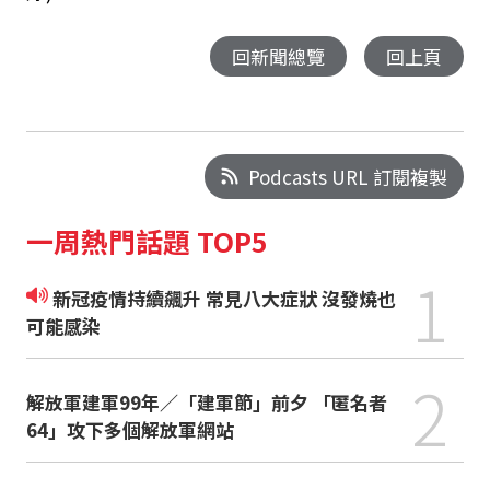
回新聞總覽
回上頁
Podcasts URL 訂閱複製
一周熱門話題 TOP5
1
新冠疫情持續飆升 常見八大症狀 沒發燒也
可能感染
2
解放軍建軍99年／「建軍節」前夕 「匿名者
64」攻下多個解放軍網站