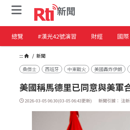
新聞
總覽
#漢光42號演習
財經
國際
:::
/
新聞
桑傑士
西班牙
中東戰火
美國轟炸伊朗
美國稱馬德里已同意與美軍合
2026-03-05 06:30(03-05 06:43更新)
新聞引據： 法