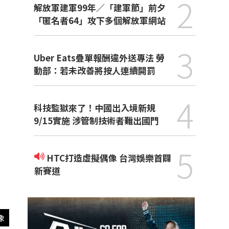
2
解放軍建軍99年／「建軍節」前夕
「匿名者64」攻下多個解放軍網站
3
Uber Eats疊單報酬違外送專法 勞
動部：若未改善將按人連續開罰
4
科技監獄來了！中國出入境新規
9/15實施 涉管制技術者難出國門
5
HTC打造虛擬偶像 台灣娛樂首闢
新賽道
像