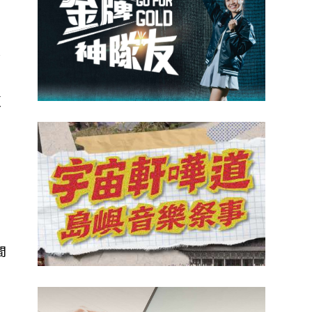
採
反
明
在
間