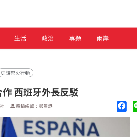
生活
政治
專題
兩岸
史詩怒火行動
作 西班牙外長反駁
新社
撰稿編輯：鄭景懋