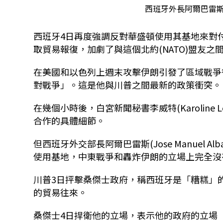
西班牙外長阿爾巴雷斯(Jos
西班牙4日再度強調反對華盛頓使用其基地來對付伊朗
取貿易報復，加劇了與這個北約(NATO)盟友之
在美國和以色列上週末攻擊伊朗引發了區域戰爭後，西
對戰爭」。這是他與川普之間最新的政策衝突。
在幾個小時後，白宮新聞秘書李威特(Karoline
合作的具體細節。
但西班牙外交部長阿爾巴雷斯(Jose Manuel Al
使用基地，中東戰爭和轟炸伊朗的立場上完全沒
川普3日抨擊桑傑士政府，稱西班牙是「糟糕」
的貿易往來。
桑傑士4日捍衛他的立場，表示他的政府的立場