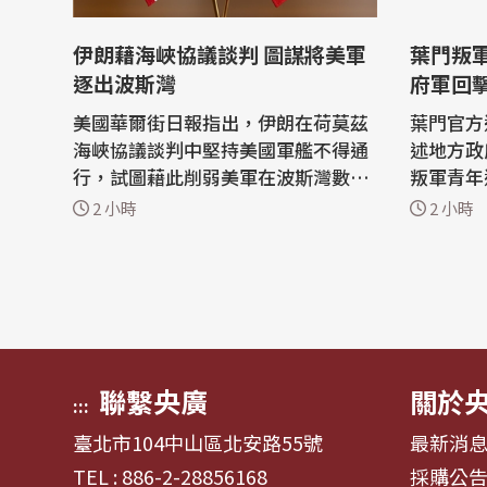
伊朗藉海峽協議談判 圖謀將美軍
葉門叛
逐出波斯灣
府軍回
重燃
美國華爾街日報指出，伊朗在荷莫茲
葉門官方
海峽協議談判中堅持美國軍艦不得通
述地方政
行，試圖藉此削弱美軍在波斯灣數十
叛軍青年運
年來的主導地位，伊朗是在與阿曼談
(Mari
2 小時
2 小時
判期間，公開提出這項要求。 伊朗的
飛彈和無
要求凸顯伊斯蘭革命衛隊（IRGC）強
受傷。 葉門軍方今天(8日)表示，已
硬派在領導層中崛起，他們長期尋求
在接觸線
將美軍逐出當地，儘管曾遭受嚴重的
做出反擊
軍事打擊，但其領袖看到利用談判動
節，也沒
搖...
但軍方表.
聯繫央廣
關於
:::
臺北市104中山區北安路55號
最新消
TEL : 886-2-28856168
採購公