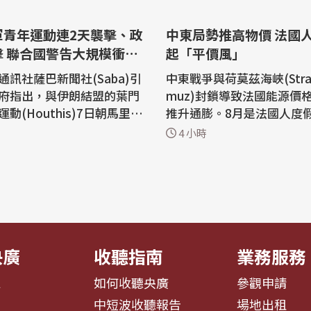
軍青年運動連2天襲擊、政
中東局勢推高物價 法國
擊 聯合國警告大規模衝突
起「平價風」
通訊社薩巴新聞社(Saba)引
中東戰爭與荷莫茲海峽(Strait
府指出，與伊朗結盟的葉門
muz)封鎖導致法國能源價
動(Houthis)7日朝馬里卜
推升通膨。8月是法國人度
b)的難民營和住宅區發射彈道
期，但飆漲的旅行成本讓不
4 小時
人機，導致2人死亡、14人
國內相對便宜地區度假，或
較低的國家。 法國經濟瞭望台(OFC
沿線的多條戰線朝青年運動
E)在一份談及法國2026年至
。葉門軍方沒有提供作戰細
經濟前景的報告中指出，中
有表示這些攻擊何時發生。
荷莫茲海峽封鎖導致能源價
..
進而推升通膨...
央廣
收聽指南
業務服務
息
如何收聽央廣
參觀申請
告
中短波收聽報告
場地出租