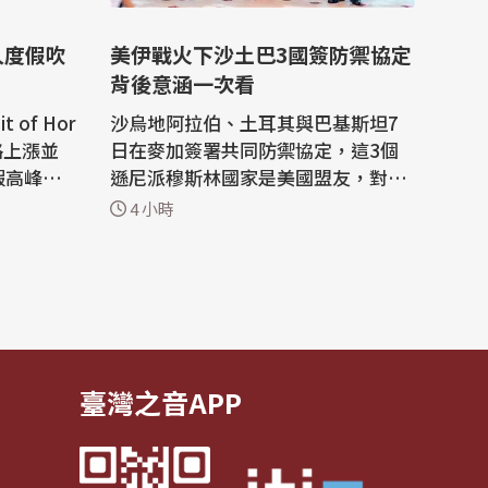
人度假吹
美伊戰火下沙土巴3國簽防禦協定
背後意涵一次看
 of Hor
沙烏地阿拉伯、土耳其與巴基斯坦7
格上漲並
日在麥加簽署共同防禦協定，這3個
假高峰
遜尼派穆斯林國家是美國盟友，對伊
少人轉往
朗向波斯灣石油出口國發射飛彈以及
4 小時
前往物價
區域戰火蔓延感到不安。 綜合路透社
和法新社報導，自美國與以色列2月2
2027年
8日對伊朗發動攻擊、多年區域動盪
東戰爭與
局勢大幅升級以來，伊朗及其盟友持
格上漲，
續對沙烏地等波灣國家發動攻擊並封
鎖能源運...
臺灣之音APP