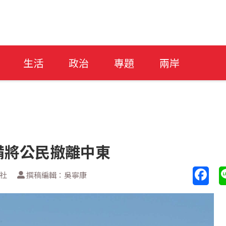
生活
政治
專題
兩岸
準備將公民撤離中東
新社
撰稿編輯：吳寧康