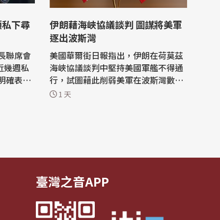
領私下尋
伊朗藉海峽協議談判 圖謀將美軍
逐出波斯灣
長聯席會
美國華爾街日報指出，伊朗在荷莫茲
）近幾週私
海峽協議談判中堅持美國軍艦不得通
明確表
行，試圖藉此削弱美軍在波斯灣數十
的退場途
年來的主導地位，伊朗是在與阿曼談
1 天
適得其
判期間，公開提出這項要求。 伊朗的
能達成總
要求凸顯伊斯蘭革命衛隊（IRGC）強
硬派在領導層中崛起，他們長期尋求
，1名消息
將美軍逐出當地，儘管曾遭受嚴重的
退出戰事
軍事打擊，但其領袖看到利用談判動
搖...
臺灣之音APP