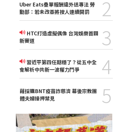
2
Uber Eats疊單報酬違外送專法 勞
動部：若未改善將按人連續開罰
3
HTC打造虛擬偶像 台灣娛樂首闢
新賽道
4
習近平第四任期穩了？從五中全
會解析中共新一波權力鬥爭
5
藉採購BNT疫苗詐慈濟 幕後宗教團
體夫婦接押禁見