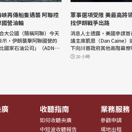
海峽再傳船隻遇襲 阿聯控
軍事選項受限 美最高將
擊國營油輪
找伊朗戰爭出路
合大公國（簡稱阿聯）今天
消息人士透露，美國參謀首
表示，伊朗襲擊阿聯國營的
議主席凱恩（Dan Caine
比國家石油公司」（ADNO
下向川普政府其他高階幕僚
一艘油輪，當時該油輪正航
示，美國需要尋找伊朗戰爭
20 小時
峽（Strait of Hormu
徑，因為現有軍事選項可能
反，僅靠空中武力也不太可
指出：「伊朗以飛彈攻擊AD
統設定的目標。 美國有線電視新聞網
下一艘油輪，當時油輪正通過
（CNN）今天（8日）報導
峽，所幸未造成人員傷
人士直言，「凱恩正在尋找
」 ADNOC昨...
的途徑」。...
央廣
收聽指南
業務服務
息
如何收聽央廣
參觀申請
告
中短波收聽報告
場地出租