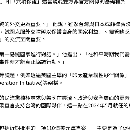
係法」和「六項保證」這套規範雙方非官方關係的基礎框架
純的外交更為重要。」 他說，雖然台灣與日本或菲律賓
，試圖克服外交障礙以保護自身的國家利益」。儘管缺乏
」的交流至關重要。
第一島鏈國家進行對話。」他指出，「在和平時期我們需
事件時才能真正協調行動。」
等議題，例如透過美國主導的「印太產業韌性夥伴關係」
ation Initiative)等架構。
的民進黨積極尋求與美國在經濟、政治與安全層面的更緊
直言支持台灣的國際夥伴，這一點在2024年5月就任的
包括近期批准的一項110億美元軍售案——主要是為了促