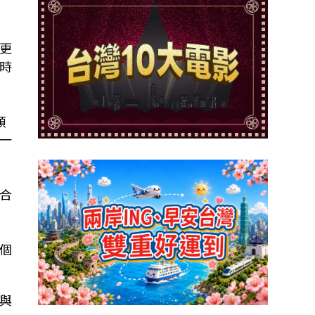
更
時
頓
一
合
個
與