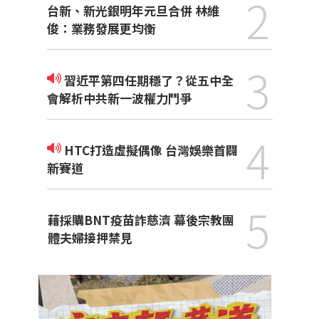
2
台新、新光銀明年元旦合併 林維
俊：業務發展更均衡
3
習近平第四任期穩了？從五中全
會解析中共新一波權力鬥爭
4
HTC打造虛擬偶像 台灣娛樂首闢
新賽道
5
藉採購BNT疫苗詐慈濟 幕後宗教團
體夫婦接押禁見