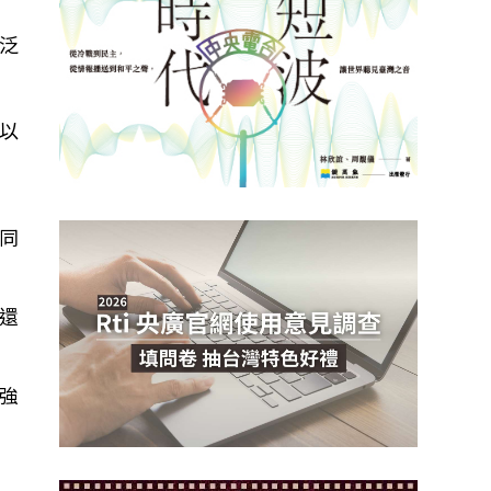
泛
以
同
還
強