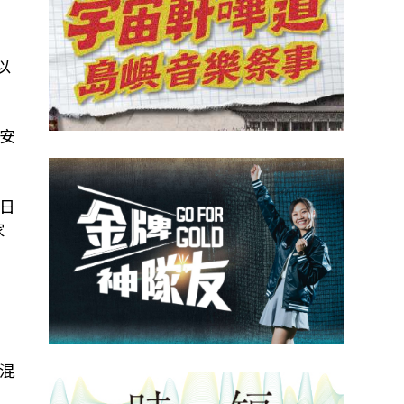
以
安
日
家
混