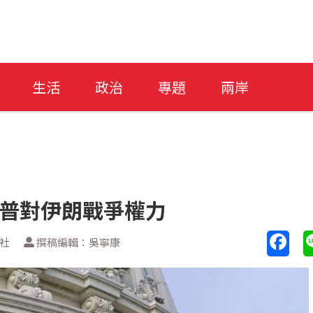
生活
政治
專題
兩岸
川普對伊朗戰爭權力
新社
撰稿編輯：吳寧康