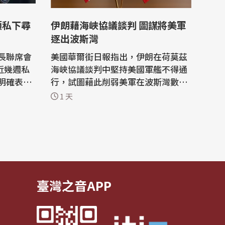
領私下尋
伊朗藉海峽協議談判 圖謀將美軍
逐出波斯灣
長聯席會
美國華爾街日報指出，伊朗在荷莫茲
）近幾週私
海峽協議談判中堅持美國軍艦不得通
明確表
行，試圖藉此削弱美軍在波斯灣數十
的退場途
年來的主導地位，伊朗是在與阿曼談
1 天
適得其
判期間，公開提出這項要求。 伊朗的
能達成總
要求凸顯伊斯蘭革命衛隊（IRGC）強
硬派在領導層中崛起，他們長期尋求
，1名消息
將美軍逐出當地，儘管曾遭受嚴重的
退出戰事
軍事打擊，但其領袖看到利用談判動
搖...
臺灣之音APP