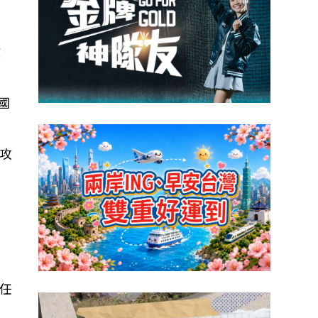
微
國
攻
任