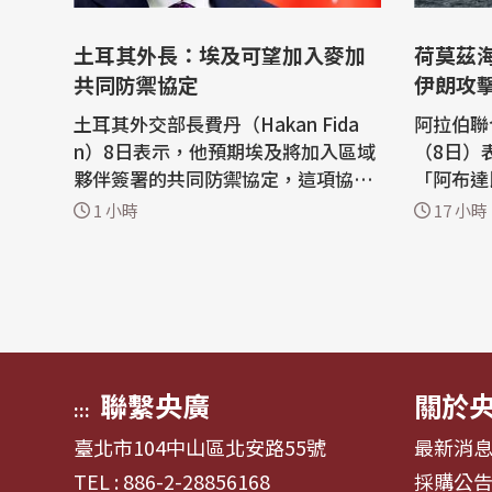
土耳其外長：埃及可望加入麥加
荷莫茲
共同防禦協定
伊朗攻
土耳其外交部長費丹（Hakan Fida
阿拉伯聯
n）8日表示，他預期埃及將加入區域
（8日）
夥伴簽署的共同防禦協定，這項協議
「阿布達
旨在穩定因中東戰爭而動盪不安的區
C）旗下
1 小時
17 小時
域情勢。 法新社報導，沙烏地阿拉
行於荷莫茲海
伯、土耳其及巴基斯坦7日簽署「麥
z）。 法新社報導，阿聯外交部在一
加共同防禦協定」（Mecca Joint De
份聲明中
fence Agreement）。目前美國與伊
NOC旗
朗的戰事已波及周邊國家，也嚴重擾
荷莫茲海
亂荷莫茲...
亡。
聯繫央廣
關於
:::
臺北市104中山區北安路55號
最新消
TEL : 886-2-28856168
採購公