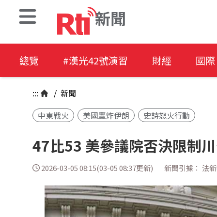
新聞
總覽
#漢光42號演習
財經
國際
:::
/
新聞
中東戰火
美國轟炸伊朗
史詩怒火行動
47比53 美參議院否決限制
2026-03-05 08:15(03-05 08:37更新)
新聞引據： 法