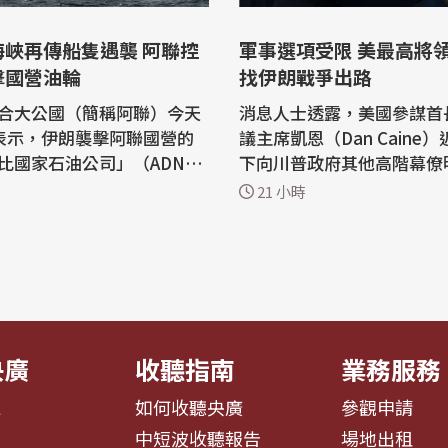
海峽再傳船隻遇襲 阿聯控
軍事選項受限 美最高將
擊國營油輪
找伊朗戰爭出路
合大公國（簡稱阿聯）今天
消息人士透露，美國參謀首
表示，伊朗襲擊阿聯國營的
議主席凱恩（Dan Caine
比國家石油公司」（ADNO
下向川普政府其他高階幕僚
一艘油輪，當時該油輪正航
示，美國需要尋找伊朗戰爭
21 小時
峽（Strait of Hormu
徑，因為現有軍事選項可能
反，僅靠空中武力也不太可
指出：「伊朗以飛彈攻擊AD
統設定的目標。 美國有線電視新聞網
下一艘油輪，當時油輪正通過
（CNN）今天（8日）報導
峽，所幸未造成人員傷
人士直言，「凱恩正在尋找
」 ADNOC昨...
的途徑」。...
央廣
收聽指南
業務服務
息
如何收聽央廣
參觀申請
告
中短波收聽報告
場地出租