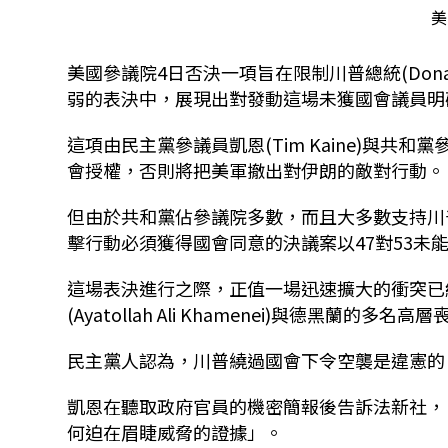
美
美國參議院4日否決一項旨在限制川普總統(Dona
弱的表決中，展現出對發動這場未獲國會議員明
這項由民主黨參議員凱恩(Tim Kaine)與共和黨
會授權，否則將把美軍撤出對伊朗的敵對行動。
但由於共和黨佔參議院多數，而且大多數支持川
擊行動必須獲得國會同意的決議案以47對53未
這場表決進行之際，正值一場迅速擴大的衝突已
(Ayatollah Ali Khamenei)與德黑
民主黨人認為，川普繞過國會下令空襲是違憲的
凱恩在聽取政府官員的機密簡報後告訴法新社，
何迫在眉睫威脅的證據」。