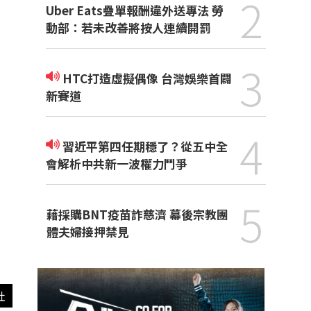
2
Uber Eats疊單報酬違外送專法 勞
動部：若未改善將按人連續開罰
3
HTC打造虛擬偶像 台灣娛樂首闢
新賽道
4
習近平第四任期穩了？從五中全
會解析中共新一波權力鬥爭
5
藉採購BNT疫苗詐慈濟 幕後宗教團
體夫婦接押禁見
社