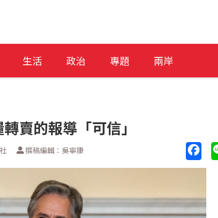
生活
政治
專題
兩岸
糧轉賣的報導「可信」
新社
撰稿編輯：吳寧康