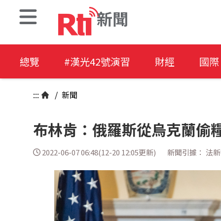
新聞
總覽
#漢光42號演習
財經
國際
:::
/
新聞
布林肯：俄羅斯從烏克蘭偷
2022-06-07 06:48(12-20 12:05更新)
新聞引據： 法