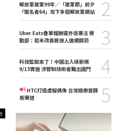
2
解放軍建軍99年／「建軍節」前夕
「匿名者64」攻下多個解放軍網站
3
Uber Eats疊單報酬違外送專法 勞
動部：若未改善將按人連續開罰
4
科技監獄來了！中國出入境新規
9/15實施 涉管制技術者難出國門
5
HTC打造虛擬偶像 台灣娛樂首闢
新賽道
他