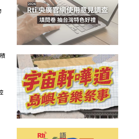
物
積
控
物
斯