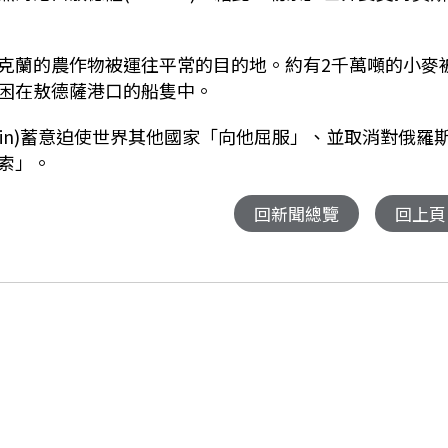
克蘭的農作物被運往平常的目的地。約有2千萬噸的小麥
困在敖德薩港口的船隻中。
Putin)蓄意迫使世界其他國家「向他屈服」、並取消對俄羅
索」。
回新聞總覽
回上頁