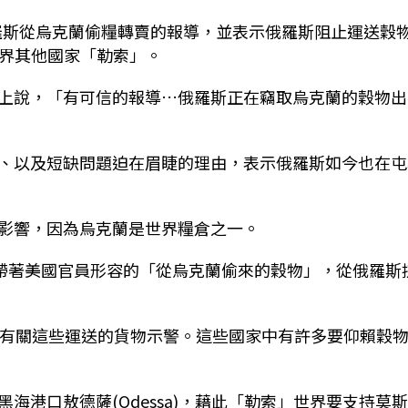
日支持俄羅斯從烏克蘭偷糧轉賣的報導，並表示俄羅斯阻止運送穀
對世界其他國家「勒索」。
上說，「有可信的報導…俄羅斯正在竊取烏克蘭的穀物出
、以及短缺問題迫在眉睫的理由，表示俄羅斯如今也在屯
影響，因為烏克蘭是世界糧倉之一。
，一些貨船帶著美國官員形容的「從烏克蘭偷來的穀物」，從俄羅斯
就有關這些運送的貨物示警。這些國家中有許多要仰賴穀
海港口敖德薩(Odessa)，藉此「勒索」世界要支持莫