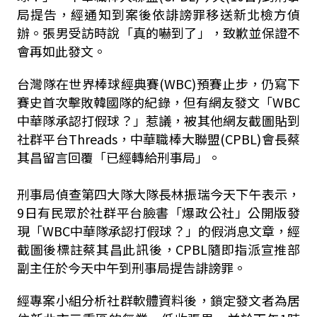
局提告，經通知到案後依誹謗罪移送新北檢方偵
辦。張男受訪時說「真的嚇到了」，致歉並保證不
會再如此發文。
台灣隊在世界棒球經典賽(WBC)預賽止步，仍寫下
賽史首次擊敗韓國隊的紀錄，但有網友發文「WBC
中華隊承認打假球？」惹議，被其他網友截圖貼到
社群平台Threads，中華職棒大聯盟(CPBL)會長蔡
其昌留言回覆「已經轉給刑事局」。
刑事局偵查第四大隊大隊長林振瑞今天下午表示，
9日有民眾於社群平台臉書「爆政公社」公開版發
現「WBC中華隊承認打假球？」的假消息文章，經
截圖後標註蔡其昌此訊後，CPBL隨即指派宣推部
副主任於今天中午到刑事局提告誹謗罪。
經專案小組分析社群軟體資料後，鎖定發文者為居