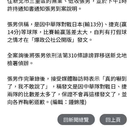
住新北市三重區的無業、低收張男，並於下午1時
許持通知書通知張男到案說明。
張男供稱，是因中華隊對戰日本(輸13分)、捷克(贏
14分)等球隊，比賽輸贏落差太大，自判有打假球
之情才在「爆政公社公開版」發文。
全案詢後將張男依刑法第310條誹謗罪移送新北地
檢署偵辦。
張男作完筆錄後，接受媒體聯訪時表示「真的嚇到
了，我不敢說了」，稱發文是因中華隊對戰日、捷
兩隊的比數差太多了，保證不會再這樣發文了，並
向各界鞠躬道歉。(編輯：鍾錦隆)
回新聞總覽
回上頁