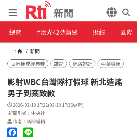
新聞
總覽
#漢光42號演習
財經
國際
:::
/
新聞
世界棒球經典賽
誹謗
網路誹謗
中華職棒
影射WBC台灣隊打假球 新北造謠
男子到案致歉
2026-03-10 17:22(03-10 17:36更新)
新聞引據：中央社
作者：新聞編輯