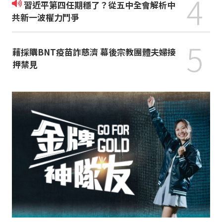
4
習近平第四任期穩了？從五中全會解析中
共新一波權力鬥爭
5
藉採購BNT疫苗詐慈濟 幕後宗教團體夫婦接
押禁見