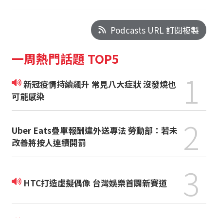
Podcasts URL 訂閱複製
一周熱門話題 TOP5
1
新冠疫情持續飆升 常見八大症狀 沒發燒也
可能感染
2
Uber Eats疊單報酬違外送專法 勞動部：若未
改善將按人連續開罰
3
HTC打造虛擬偶像 台灣娛樂首闢新賽道