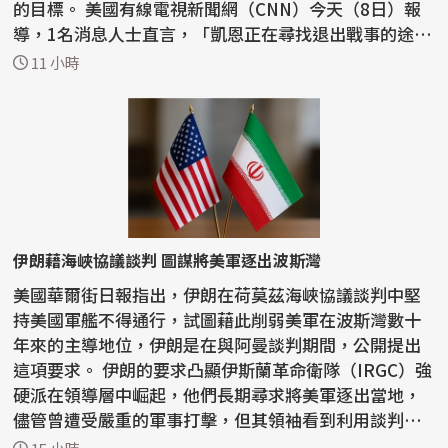
的目標。 美國有線電視新聞網（CNN）今天（8日）報
導，1名消息人士直言，「凱恩正在尋找退出戰事的途
徑」。...
11 小時
伊朗藉海峽協議談判 圖謀將美軍逐出波斯灣
美國華爾街日報指出，伊朗在荷莫茲海峽協議談判中堅
持美國軍艦不得通行，試圖藉此削弱美軍在波斯灣數十
年來的主導地位，伊朗是在與阿曼談判期間，公開提出
這項要求。 伊朗的要求凸顯伊斯蘭革命衛隊（IRGC）強
硬派在領導層中崛起，他們長期尋求將美軍逐出當地，
儘管曾遭受嚴重的軍事打擊，但其領袖看到利用談判動
搖...