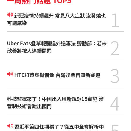
一周熱門話題 TOP5
1
新冠疫情持續飆升 常見八大症狀 沒發燒也
可能感染
2
Uber Eats疊單報酬違外送專法 勞動部：若未
改善將按人連續開罰
3
HTC打造虛擬偶像 台灣娛樂首闢新賽道
4
科技監獄來了！中國出入境新規9/15實施 涉
管制技術者難出國門
5
習近平第四任期穩了？從五中全會解析中