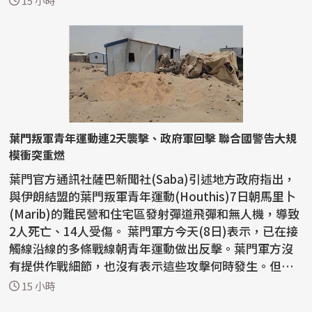
15 小時
葉門叛軍青年運動連2天襲擊、政府軍回擊 聯合國警告大規
模衝突重燃
葉門官方通訊社薩巴新聞社(Saba)引述地方政府指出，
與伊朗結盟的葉門叛軍青年運動(Houthis)7日朝馬里卜
(Marib)的難民營和住宅區發射彈道飛彈和無人機，導致
2人死亡、14人受傷。 葉門軍方今天(8日)表示，已在接
觸線沿線的多條戰線朝青年運動做出反擊。葉門軍方沒
有提供作戰細節，也沒有表示這些攻擊何時發生。但軍
方表...
15 小時