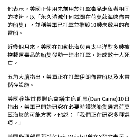
他表示，美國正使用先前用於打擊毒品走私者相同
的技術，以「永久消滅任何試圖在荷莫茲海峽佈雷
的船隻」，並稱美軍已打擊並摧毀10艘未啟用的布
雷船。
近幾個月來，美國在加勒比海與東太平洋對多艘被
控載運毒品的船隻發動一連串打擊，造成數十人死
亡。
五角大廈指出，美軍正在打擊伊朗佈雷船以及水雷
儲存設施。
美國參謀首長聯席會議主席凱恩(Dan Caine)10日
指出，美軍已開始研究在必要時護送船隻通過荷莫
茲海峽的可能方案。他說：「我們正在研究多種選
項。」
美國能源部長萊特(Chris Wright)曾在X發文表示，