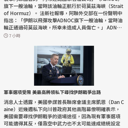
旗下一艘油輪，當時該油輪正航行於荷莫茲海峽（Strait
of Hormuz）。 法新社報導，阿聯外交部在一份聲明中
指出：「伊朗以飛彈攻擊ADNOC旗下一艘油輪，當時油
輪正通過荷莫茲海峽，所幸未造成人員傷亡。」 ADNOC
昨...
7 小時
軍事選項受限 美最高將領私下尋找伊朗戰爭出路
消息人士透露，美國參謀首長聯席會議主席凱恩（Dan C
aine）近幾週私下向川普政府其他高階幕僚明確表示，
美國需要尋找伊朗戰爭的退場途徑，因為現有軍事選項
可能適得其反，僅靠空中武力也不太可能達成總統設定