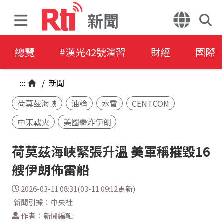
新聞
總覽
#漢光42號演習
財經
國際
:::
/
新聞
荷莫茲海峽
油輪
水雷
CENTCOM
中東戰火
美國轟炸伊朗
荷莫茲海峽緊張升溫 美軍稱摧毀16
艘伊朗佈雷船
2026-03-11 08:31(03-11 09:12更新)
新聞引據：中央社
作者：新聞編輯