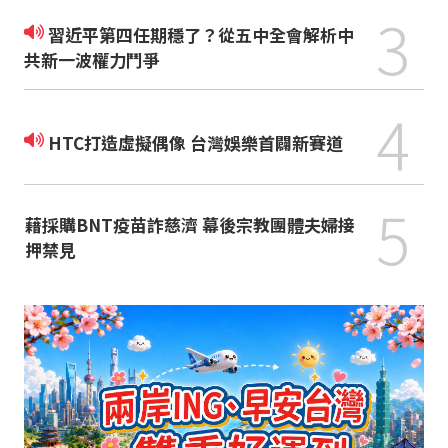
3
習近平第四任期穩了？從五中全會解析中
共新一波權力鬥爭
4
HTC打造虛擬偶像 台灣娛樂首闢新賽道
5
藉採購BNT疫苗詐慈濟 幕後宗教團體夫婦接
押禁見