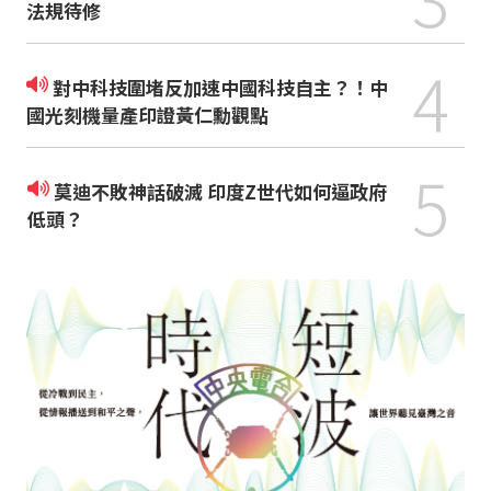
法規待修
4
對中科技圍堵反加速中國科技自主？！中
國光刻機量產印證黃仁勳觀點
5
莫迪不敗神話破滅 印度Z世代如何逼政府
低頭？