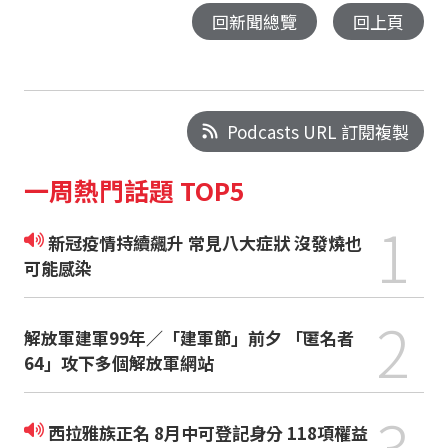
回新聞總覽
回上頁
Podcasts URL 訂閱複製
一周熱門話題 TOP5
1
新冠疫情持續飆升 常見八大症狀 沒發燒也
可能感染
2
解放軍建軍99年／「建軍節」前夕 「匿名者
64」攻下多個解放軍網站
3
西拉雅族正名 8月中可登記身分 118項權益