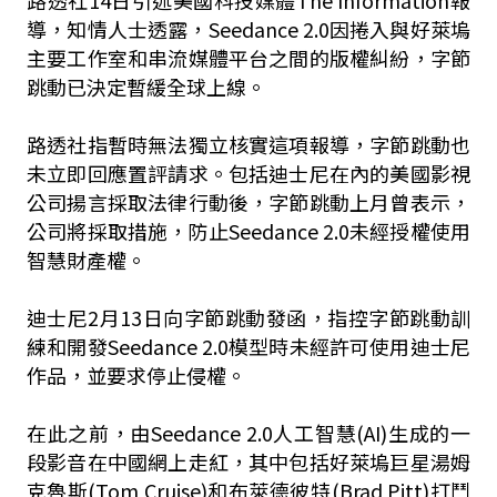
路透社14日引述美國科技媒體The Information報
導，知情人士透露，Seedance 2.0因捲入與好萊塢
主要工作室和串流媒體平台之間的版權糾紛，字節
跳動已決定暫緩全球上線。
路透社指暫時無法獨立核實這項報導，字節跳動也
未立即回應置評請求。包括迪士尼在內的美國影視
公司揚言採取法律行動後，字節跳動上月曾表示，
公司將採取措施，防止Seedance 2.0未經授權使用
智慧財產權。
迪士尼2月13日向字節跳動發函，指控字節跳動訓
練和開發Seedance 2.0模型時未經許可使用迪士尼
作品，並要求停止侵權。
在此之前，由Seedance 2.0人工智慧(AI)生成的一
段影音在中國網上走紅，其中包括好萊塢巨星湯姆
克魯斯(Tom Cruise)和布萊德彼特(Brad Pitt)打鬥