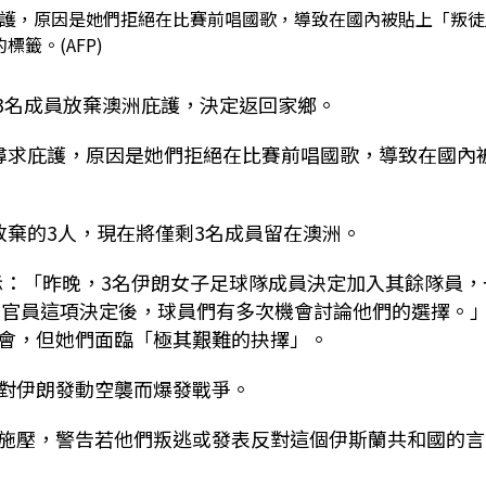
庇護，原因是她們拒絕在比賽前唱國歌，導致在國內被貼上「叛徒
的標籤。(AFP)
3
名成員放棄澳洲庇護，決定返回家鄉。
尋求庇護，原因是她們拒絕在比賽前唱國歌，導致在國內
放棄的
3
人，現在將僅剩
3
名成員留在澳洲。
示：「昨晚，
3
名伊朗女子足球隊成員決定加入其餘隊員，
洲官員這項決定後，球員們有多次機會討論他們的選擇。
會，但她們面臨「極其艱難的抉擇」。
對伊朗發動空襲而爆發戰爭。
施壓，警告若他們叛逃或發表反對這個伊斯蘭共和國的言