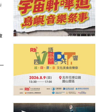
」
被
一
」