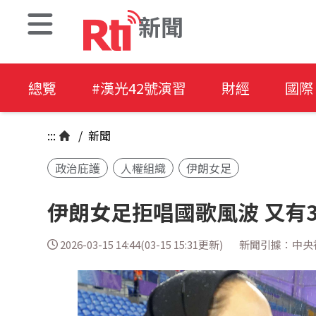
新聞
總覽
#漢光42號演習
財經
國際
:::
/
新聞
政治庇護
人權組織
伊朗女足
伊朗女足拒唱國歌風波 又有
2026-03-15 14:44(03-15 15:31更新)
新聞引據：中央