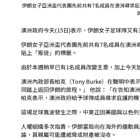
伊朗女子亞洲盃代表團先前共有7名成員在澳洲尋求
澳洲政府今天
(15
日
)
表示，伊朗女子足球隊又有
伊朗女子亞洲盃代表團先前共有
7
名成員在澳洲
貼上「叛徒」的標籤。
由於本週稍早已有
1
名成員改變主意，加上今天
澳洲內政部長柏克（
Tony Burke
）在聲明中表
同踏上返回伊朗的旅程。」
他說：「在告知澳
柏克表示，澳洲政府給予球隊成員尋求庇護的機
這場足球風波發生之際，中東正因美國與以色列
人權組織多次指責，伊朗當局向在海外的運動員
論，其親屬可能遭威脅或財產被沒收。