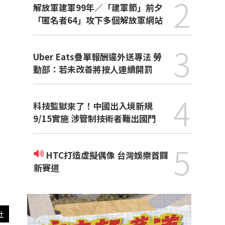
2
解放軍建軍99年／「建軍節」前夕
「匿名者64」攻下多個解放軍網站
3
Uber Eats疊單報酬違外送專法 勞
動部：若未改善將按人連續開罰
4
科技監獄來了！中國出入境新規
9/15實施 涉管制技術者難出國門
5
HTC打造虛擬偶像 台灣娛樂首闢
新賽道
社