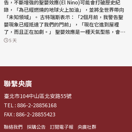
告，不斷增強的聖嬰效應(El Nino)可能會打破歷史紀
錄，「為已經燃燒的地球火上加油」，並將全世界帶向
「未知領域」。 古特瑞斯表示：「2個月前，我警告聖
嬰現象已經抵達了我們的門前」，「現在它進到屋裡
了，而且正在加劇。」 聖嬰效應是一種天氣型態，會導
致赤道...
5 天
聯繫央廣
臺北市104中山區北安路55號
TEL : 886-2-28856168
FAX : 886-2-28855423
聯絡我們
採購公告
訂閱電子報
央廣社群