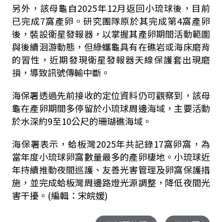
另外，該母龜自2025年12月返回小琉球後，目前
已完成7窩產卵。研究團隊原於其完成第4窩產卵
後，裝設衛星發報器，以掌握其產卵期間活動範圍
與後續洄游動態，但綠蠵龜具有在礁岩或海床磨背
的習性，近期發現衛星發報器天線保護套出現磨
損，導致訊號傳輸中斷。
海保署透過先前接收的定位資料仍可觀察到，該母
龜在產卵期間多停留於小琉球周邊海域，主要活動
於水深約9至10公尺的珊瑚礁海域。
海保署表示，蛤板灣2025年共記錄17窩卵窩，為
當年度小琉球卵窩數量最多的產卵棲地。小琉球近
年持續推動夜間巡護、友善光害管理及卵窩保護措
施，並完成蛤板灣周邊路燈光源調整，降低夜間光
害干擾。(編輯：宋皖媛)