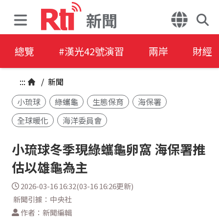
新聞
總覽
#漢光42號演習
兩岸
財經
:::
/
新聞
小琉球
綠蠵龜
生態保育
海保署
全球暖化
海洋委員會
小琉球冬季現綠蠵龜卵窩 海保署推
估以雄龜為主
2026-03-16 16:32(03-16 16:26更新)
新聞引據：中央社
作者：新聞編輯