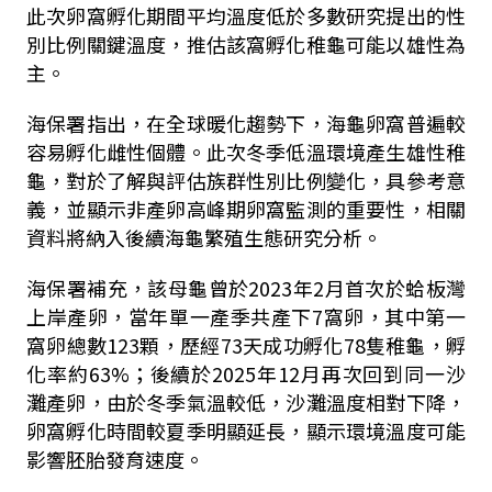
此次卵窩孵化期間平均溫度低於多數研究提出的性
別比例關鍵溫度，推估該窩孵化稚龜可能以雄性為
主。
海保署指出，在全球暖化趨勢下，海龜卵窩普遍較
容易孵化雌性個體。此次冬季低溫環境產生雄性稚
龜，對於了解與評估族群性別比例變化，具參考意
義，並顯示非產卵高峰期卵窩監測的重要性，相關
資料將納入後續海龜繁殖生態研究分析。
海保署補充，該母龜曾於2023年2月首次於蛤板灣
上岸產卵，當年單一產季共產下7窩卵，其中第一
窩卵總數123顆，歷經73天成功孵化78隻稚龜，孵
化率約63%；後續於2025年12月再次回到同一沙
灘產卵，由於冬季氣溫較低，沙灘溫度相對下降，
卵窩孵化時間較夏季明顯延長，顯示環境溫度可能
影響胚胎發育速度。