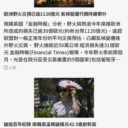
歐洲野火災損已逾1120億元 氣候變遷代價持續攀升
根據英國「金融時報」分析，野火與熱浪今年席捲歐洲
所造成的損失已逾30億歐元(約新台幣1120億元)，遠超
歐盟對一般正常年份的平均災損預估，凸顯氣候變遷推
升野火災損。 野火燒毀近50萬公頃 經濟損失達31億歐
元 金融時報(Financial Times)報導，今年野火季前兩個
月，光是在歐元區受災最嚴重的5個國家(包括葡萄牙、
希...
3 天
破逾百年紀錄 南韓高溫飆破攝氏42.5度創新高