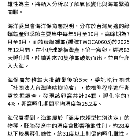
雄性為主，將納入分析以了解氣候變化與海龜繁殖
關聯。
海洋委員會海洋保育署說明，分布於台灣周邊的綠
蠵龜產卵季節主要集中每年5月至10月，高峰期為7
月至8月，而該母綠蠵龜(編號TWOCA0605)於2025
年12月間，在小琉球蛤板灣產下第一窩卵，經過83
天孵化期，陸續迎來70隻稚龜破殼而出，並自行爬
入大海。
海保署於稚龜大批離巢後第5天，委託執行團隊
「社團法人台灣咾咕嶼協會」，依標準程序進行卵
窩挖掘調查，發現該卵窩共計94顆，孵化率約7
4%，卵窩孵化期間平均溫度為25.2度。
海保署提到，海龜屬於「溫度依賴型性別決定」的
物種，胚胎發育中的溫度會影響稚龜性別，約28度
以下較易孵化雄性，約31度以上則偏向孵化雌性。