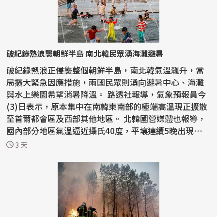
破紀錄熱浪襲朝鮮半島 南北韓民眾湧海灘避暑
破紀錄熱浪正侵襲整個朝鮮半島，南北韓氣溫飆升，當
局擴大緊急因應措施，兩國民眾則湧向避暑中心、海灘
與水上樂園希望消暑降溫。 路透社報導，氣象預報員今
(3)日表示，原本集中在南韓東南部的極端高溫現正擴散
至首爾都會區及西部其他地區。 北韓國營媒體也報導，
國內部分地區氣溫逼近攝氏40度，平壤連續5晚出現「熱
帶...
3 天