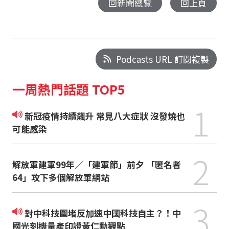
回新聞總覽
回上頁
Podcasts URL 訂閱複製
一周熱門話題 TOP5
1
新冠疫情持續飆升 常見八大症狀 沒發燒也
可能感染
2
解放軍建軍99年／「建軍節」前夕 「匿名者
64」攻下多個解放軍網站
3
對中科技圍堵反加速中國科技自主？！中
國光刻機量產印證黃仁勳觀點