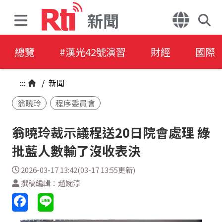
新聞
總覽
#漢光42號演習
財經
國際
:::
/
新聞
翁曉玲
程序委員會
翁曉玲裁示議程送20日院會處理 綠
批藍人數輸了沒收表決
2026-03-17 13:42(03-17 13:55更新)
撰稿編輯：趙婉淳