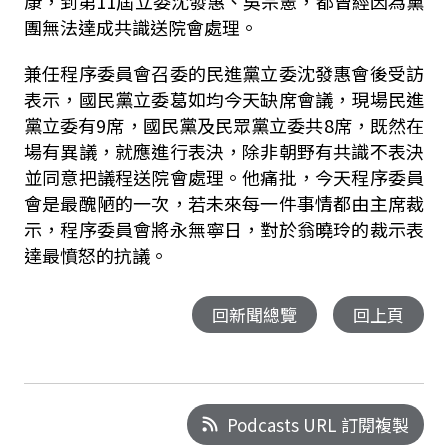
康，到第11屆立委沈發惠、吳宗憲，都曾經因為黨
團無法達成共識送院會處理。
兼任程序委員會召委的民進黨立委沈發惠會後受訪
表示，國民黨立委葛如均今天缺席會議，現場民進
黨立委有9席，國民黨及民眾黨立委共8席，既然在
場有異議，就應進行表決，除非朝野有共識不表決
並同意把議程送院會處理。他痛批，今天程序委員
會是最醜陋的一次，若未來每一件事情都由主席裁
示，程序委員會將永無寧日，對於翁曉玲的裁示表
達最憤怒的抗議。
回新聞總覽
回上頁
Podcasts URL 訂閱複製