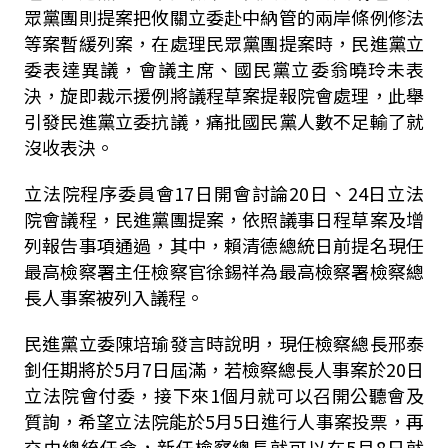
眾黨團則提案把攸關立委赴中納管的兩岸條例修法
等案暫緩列案，在處理民眾黨團提案時，民進黨立
委表達異議，會議主席、國民黨立委翁曉玲未表
決，旋即裁示援例將議程草案提報院會處理，此舉
引發民進黨立委抗議，痛批國民黨人數不足輸了就
沒收表決。
立法院程序委員會17日開會討論20日、24日立法
院會議程，民進黨團提案，依照議事日程草案及增
列報告事項通過，其中，賴清德總統日前提名現任
最高檢察署主任檢察官徐錫祥為最高檢察署檢察總
長人事案被列入議程。
民進黨立委陳培瑜發言時說明，現任檢察總長邢泰
釗任期將於5月7日屆滿，若檢察總長人事案於20日
立法院會付委，接下來1個月就可以召開公聽會及
質詢，希望立法院能於5月5日進行人事案投票，再
交由總統任命，新任檢察總長就可以在5月8日就