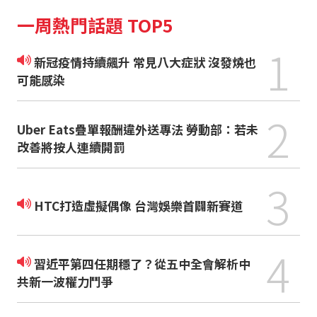
一周熱門話題 TOP5
1
新冠疫情持續飆升 常見八大症狀 沒發燒也
可能感染
2
Uber Eats疊單報酬違外送專法 勞動部：若未
改善將按人連續開罰
3
HTC打造虛擬偶像 台灣娛樂首闢新賽道
4
習近平第四任期穩了？從五中全會解析中
共新一波權力鬥爭