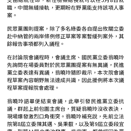
職，中間無縫接軌，更期盼在野黨能支持該項人事
案。
民眾黨團則提案，除了多名綠委各自提出攸關立委
赴中納管的兩岸條例修正草案等案暫緩列案外，其
餘報告事項都列入議程。
在討論院會議程時，會議主席、國民黨立委翁曉玲
先詢問在場委員對於民眾黨團提案有無異議，民進
黨立委表達有異議，翁曉玲隨即裁示，本次院會議
程草案內容朝野無法達成共識，因此援例將本次議
程草案提報院會處理。
翁曉玲語畢便結束會議，此舉引發民進黨立委抗
議，群起上前包圍主席台，質疑翁曉玲沒收表決，
現場爆發激烈口角衝突。翁曉玲補充說，先前立法
院第8屆立委陳其邁、吳秉叡，以及第9屆立委段宜