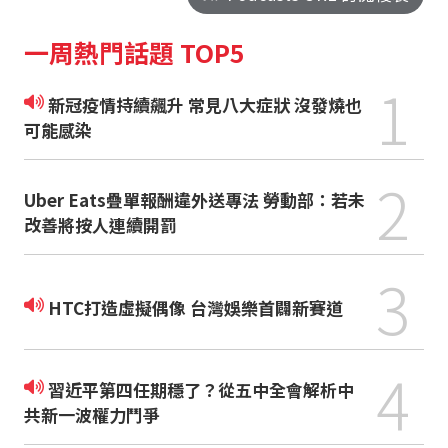
一周熱門話題 TOP5
1
新冠疫情持續飆升 常見八大症狀 沒發燒也
可能感染
2
Uber Eats疊單報酬違外送專法 勞動部：若未
改善將按人連續開罰
3
HTC打造虛擬偶像 台灣娛樂首闢新賽道
4
習近平第四任期穩了？從五中全會解析中
共新一波權力鬥爭