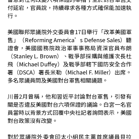
付延宕，官員說，持續尋求各種方式確保能加速執
行。
美國聯邦眾議院外交委員會17日舉行「改革美國軍
售」（Reforming America’s Defense Sales）聽
證會，美國國務院政治軍事事務局資深官員布朗
（Stanley L. Brown）、戰爭部採購與維護次長杜
飛（Michael Duffey）及戰爭部轄下國防安全合作
署（DSCA）署長米勒（Michael F. Miller）出席。
多名眾議員問及美國對台軍售相關議題。
川普2月曾稱，他和習近平討論對台軍售，引發有
關是否違反美國對台六項保證的議論。白宮一名官
員當時以背景方式回覆中央社記者詢問表示，美國
對台政策沒有改變。
對於眾議院外委會印太小組民主黨首席議員貝拉