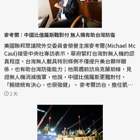
麥考爾：中國比俄羅斯難對付 無人機有助台灣防衛
美國聯邦眾議院外交委員會榮譽主席麥考爾(Michael Mc
Caul)接受中央社專訪表示，華府緊盯台灣對無人機的認
真程度，台灣無人載具特別條例不僅提升美台夥伴關
係，也有助台灣防衛能力；他兩週前訪烏克蘭前線，見
證無人機消滅俄軍，他說，中國比俄羅斯更難對付，
「賴總統有決心、也很強健」。 麥考爾訪台，擔任凱達
格蘭論壇...
2 天