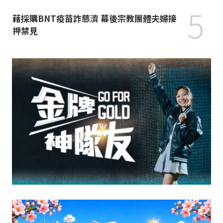
5
藉採購BNT疫苗詐慈濟 幕後宗教團體夫婦接
押禁見