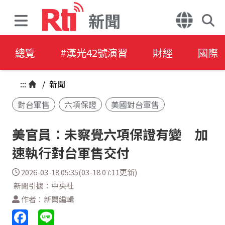
新聞
總覽
#漢光42號演習
財經
國際
:::
/
新聞
對台軍售
六項保證
美國對台軍售
美官員：未察覺六項保證有變 加
速執行對台軍售交付
2026-03-18 05:35(03-18 07:11更新)
新聞引據：中央社
作者：新聞編輯