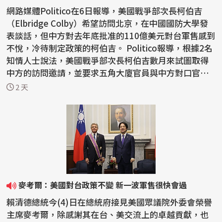
網路媒體Politico在6日報導，美國戰爭部次長柯伯吉
（Elbridge Colby）希望訪問北京，在中國國防大學發
表談話，但中方對去年底批准的110億美元對台軍售感到
不悅，冷待制定政策的柯伯吉。 Politico報導，根據2名
知情人士說法，美國戰爭部次長柯伯吉數月來試圖取得
中方的訪問邀請，並要求五角大廈官員與中方對口官員
會...
2 天
麥考爾：美國對台政策不變 新一波軍售很快會過
賴清德總統今(4)日在總統府接見美國眾議院外委會榮譽
主席麥考爾，除感謝其在台、美交流上的卓越貢獻，也