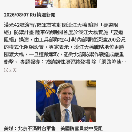
2026/08/07 Rti精選新聞
漢光42號演習/陸軍首次封閉淡江大橋 驗證「要道阻
絕」防禦計畫 陸軍6號晚間首度於淡江大橋實施「要道
阻絕」操演，由工兵部隊在4小時內部署縱深達200公尺
的模式化阻絕設置。專家表示，淡江大橋戰略地位更勝
關渡大橋，一旦遭敵奪取，恐對北部防禦作戰造成嚴重
衝擊。 專題報導：城鎮韌性演習將登場 除「網路降速、
躲3...
2 天
美媒：北京不滿對台軍售 美國防官員訪中受阻