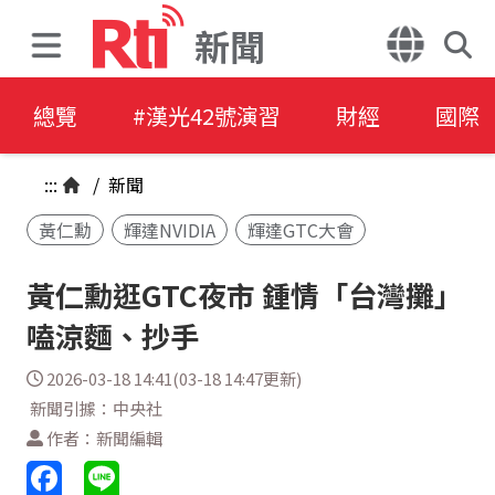
新聞
總覽
#漢光42號演習
財經
國際
:::
/
新聞
黃仁勳
輝達NVIDIA
輝達GTC大會
黃仁勳逛GTC夜市 鍾情「台灣攤」
嗑涼麵、抄手
2026-03-18 14:41(03-18 14:47更新)
新聞引據：中央社
作者：新聞編輯