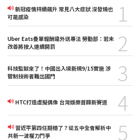
1
新冠疫情持續飆升 常見八大症狀 沒發燒也
可能感染
2
Uber Eats疊單報酬違外送專法 勞動部：若未
改善將按人連續開罰
3
科技監獄來了！中國出入境新規9/15實施 涉
管制技術者難出國門
4
HTC打造虛擬偶像 台灣娛樂首闢新賽道
5
習近平第四任期穩了？從五中全會解析中
共新一波權力鬥爭