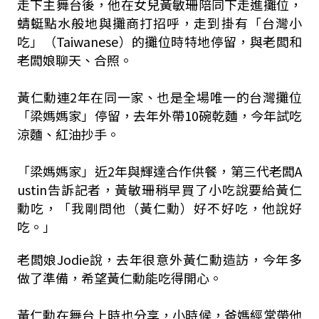
走下主舞台後，他在女兒黃敏珊陪同下走進攤位，
蜻蜓點水般地與攤商打招呼，走到掛有「台灣小
吃」（Taiwanese）的攤位時特地停留，與老闆和
老闆娘聊天、合照。
黃仁勳連2年在同一家、也是全場唯一的台灣攤位
「梁媽媽家」停留，去年外帶10碗乾麵，今年試吃
涼麵、紅油抄手。
「梁媽媽家」近2年與輝達合作供餐，第三代老闆A
ustin告訴記者，黃敏珊稍早買了小吃說要給黃仁
勳吃，「我剛問他（黃仁勳）好不好吃，他說好
吃。」
老闆娘Jodie說，去年很意外黃仁勳造訪，今年多
做了準備，希望黃仁勳能吃得開心。
黃仁勳在舞台上時也分享，小時候，爸媽經常帶他