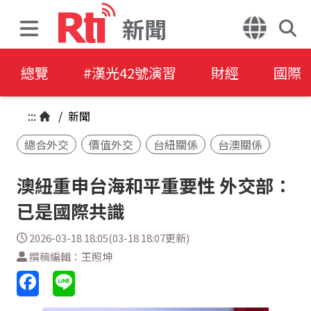
新聞
總覽
#漢光42號演習
財經
國際
:::
/
新聞
總合外交
價值外交
台紐關係
台澳關係
澳紐重申台海和平重要性 外交部：
已是國際共識
2026-03-18 18:05(03-18 18:07更新)
撰稿編輯：王照坤