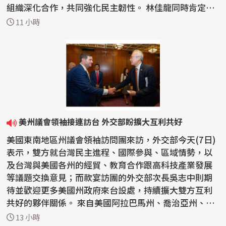
組織深化合作，共同強化民主韌性。 林佳龍同時肯定
「自由之...
11 小時
美州議會領袖接連訪台 外交部盼擴大互利共好
美國東南地區州議會領袖訪問團來訪，外交部今天(7日)
表示，雙方就台灣民主進程、國際參與、區域情勢，以
及台灣與美國各州的經貿、教育合作跟高科技產業發展
等議題交換意見；而款宴訪團的外交部次長吳志中則期
待並歡迎更多美國州政府來台設處，持續擴大雙方互利
共好的夥伴關係。 來自美國阿拉巴馬州、喬治亞州、肯
塔基...
13 小時