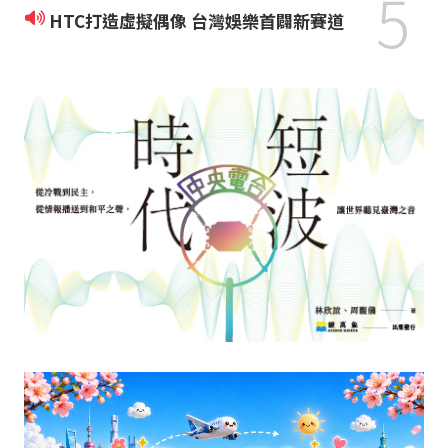
5
HTC打造虛擬偶像 台灣娛樂首闢新賽道