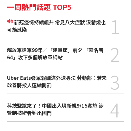
一周熱門話題 TOP5
1
新冠疫情持續飆升 常見八大症狀 沒發燒也
可能感染
2
解放軍建軍99年／「建軍節」前夕 「匿名者
64」攻下多個解放軍網站
3
Uber Eats疊單報酬違外送專法 勞動部：若未
改善將按人連續開罰
4
科技監獄來了！中國出入境新規9/15實施 涉
管制技術者難出國門