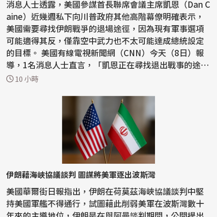
消息人士透露，美國參謀首長聯席會議主席凱恩（Dan C
aine）近幾週私下向川普政府其他高階幕僚明確表示，
美國需要尋找伊朗戰爭的退場途徑，因為現有軍事選項
可能適得其反，僅靠空中武力也不太可能達成總統設定
的目標。 美國有線電視新聞網（CNN）今天（8日）報
導，1名消息人士直言，「凱恩正在尋找退出戰事的途
徑」。...
10 小時
伊朗藉海峽協議談判 圖謀將美軍逐出波斯灣
美國華爾街日報指出，伊朗在荷莫茲海峽協議談判中堅
持美國軍艦不得通行，試圖藉此削弱美軍在波斯灣數十
年來的主導地位，伊朗是在與阿曼談判期間，公開提出