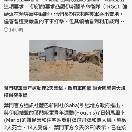
這項要求。 伊朗的要求凸顯伊斯蘭革命衛隊（IRGC）強
硬派在領導層中崛起，他們長期尋求將美軍逐出當地，
儘管曾遭受嚴重的軍事打擊，但其領袖看到利用談判動
搖...
14 小時
葉門叛軍青年運動連2天襲擊、政府軍回擊 聯合國警告大規
模衝突重燃
葉門官方通訊社薩巴新聞社(Saba)引述地方政府指出，
與伊朗結盟的葉門叛軍青年運動(Houthis)7日朝馬里卜
(Marib)的難民營和住宅區發射彈道飛彈和無人機，導致
2人死亡、14人受傷。 葉門軍方今天(8日)表示，已在接