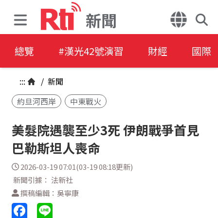
新聞
總覽
#漢光42號演習
財經
國際
:::
/
新聞
約旦河西岸
中東戰火
美髮院遇襲至少3死 伊朗戰爭首見
巴勒斯坦人喪命
2026-03-19 07:01(03-19 08:18更新)
新聞引據： 法新社
撰稿編輯：吳寧康