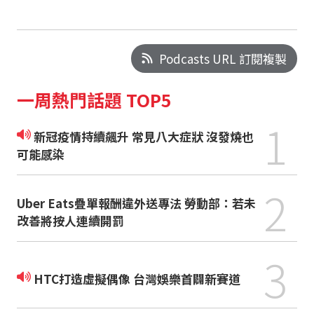
Podcasts URL 訂閱複製
一周熱門話題 TOP5
1
新冠疫情持續飆升 常見八大症狀 沒發燒也
可能感染
2
Uber Eats疊單報酬違外送專法 勞動部：若未
改善將按人連續開罰
3
HTC打造虛擬偶像 台灣娛樂首闢新賽道