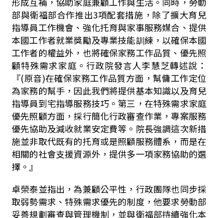
形成互補，協助家庭兼顧工作與生活。同時，勞動
部與衛福部合作推出3項配套措施，除了擴大育兒
指導員工作機會、強化托育與家事服務媒合、提供
本國工作者就業獎勵及專業技能訓練，以確保本國
工作者的權益外，也將確保家務工作品質、優先照
顧特殊需求家庭。行政院發言人李慧芝轉述說：
『
(
原音
)
在確保家務工作品質方面，幫傭工作定位
為家務的幫手，因此我們將提供基本知識以及育兒
指導員到宅指導服務技巧。第三，在特殊需求家庭
優先照顧方面，採行簡化行政審查作業，專案服務
優先協助及減收就業安定費等。院長強調這次新措
施並非取代既有的托育或是照顧服務體系，而是在
相關的社會支援資源外，提供多一項家務協助的選
擇。』
卓榮泰並指出，為兼顧公平性，行政團隊也同步採
取弱勢需求、特殊需求優先的制度，他要求勞動部
妥善規劃審查與管理機制，並與衛福部持續強化本