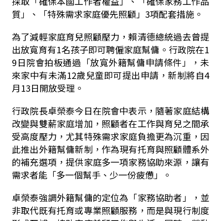
採取「確保本國工作者權益」、「確保家務工作品
質」、「特殊需求家庭優先照顧」3項配套措施。
為了減輕家庭育兒照顧壓力，賴清德總統過去曾提
出放寬育有
1
名孩子即可聘僱家庭幫傭。行政院在
1
9
日院會拍板通過「放寬外籍幫傭申請條件」，未
來家中有未滿
12
歲兒童即可提出申請，新制將自
4
月
13
日開放受理。
行政院長卓榮泰今日在院會中表示，隨著家庭結構
改變與雙薪家庭增加，照顧者在工作與育兒之間承
受高度壓力，尤其特殊需求家庭負擔更為沉重，因
此推出外籍幫傭新制，作為現有托育與照顧體系外
的補充選項，提供家庭多一項家務協助來源，讓有
需求者能「多一個幫手、少一份疲憊」。
卓榮泰強調外籍幫傭的定位為「家務協助者」，並
非取代既有托育或專業照顧服務，而是與現行制度