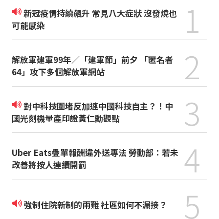
1
新冠疫情持續飆升 常見八大症狀 沒發燒也
可能感染
2
解放軍建軍99年／「建軍節」前夕 「匿名者
64」攻下多個解放軍網站
3
對中科技圍堵反加速中國科技自主？！中
國光刻機量產印證黃仁勳觀點
4
Uber Eats疊單報酬違外送專法 勞動部：若未
改善將按人連續開罰
5
強制住院新制的兩難 社區如何不漏接？