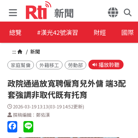
新聞
總覽
#漢光42號演習
財經
國際
:::
/
新聞
播放聆聽
家庭幫傭
外籍移工
勞動部
政院通過放寬聘僱育兒外傭 端3配
套強調非取代既有托育
2026-03-19 13:13(03-19 14:52更新)
撰稿編輯：鄭佑漢