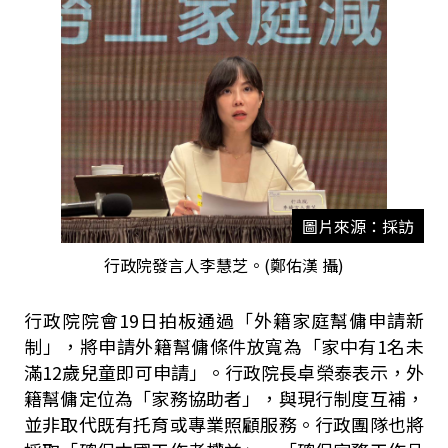
圖片來源：採訪
行政院發言人李慧芝。(鄭佑漢 攝)
行政院院會
19
日拍板通過「外籍家庭幫傭申請新
制」，將申請外籍幫傭條件放寬為「家中有
1
名未
滿
12
歲兒童即可申請」。行政院長卓榮泰表示，外
籍幫傭定位為「家務協助者」，與現行制度互補，
並非取代既有托育或專業照顧服務。行政團隊也將