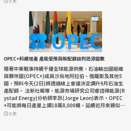
3 天
OPEC+料續增產 產能受限與新配額談判恐添變數
隨著中東戰事持續干擾全球能源供應，石油輸出國組織
與夥伴國(OPEC+)成員沙烏地阿拉伯、俄羅斯及其他5
國，預料今天(2日)將透過線上會議決定調升9月石油生
產配額。 法新社報導，能源市場研究公司睿諮得能源(R
ystad Energy)分析師李昂(Jorge Leon)表示，OPEC
+可能將每日產量上調18萬8,000桶，延續近月來類似幅
度的增產措...
3 天