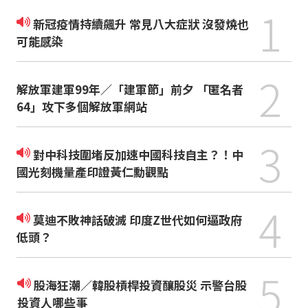
1
新冠疫情持續飆升 常見八大症狀 沒發燒也
可能感染
2
解放軍建軍99年／「建軍節」前夕 「匿名者
64」攻下多個解放軍網站
3
對中科技圍堵反加速中國科技自主？！中
國光刻機量產印證黃仁勳觀點
4
莫迪不敗神話破滅 印度Z世代如何逼政府
低頭？
5
股海狂潮／韓股槓桿投資釀股災 示警台股
投資人哪些事