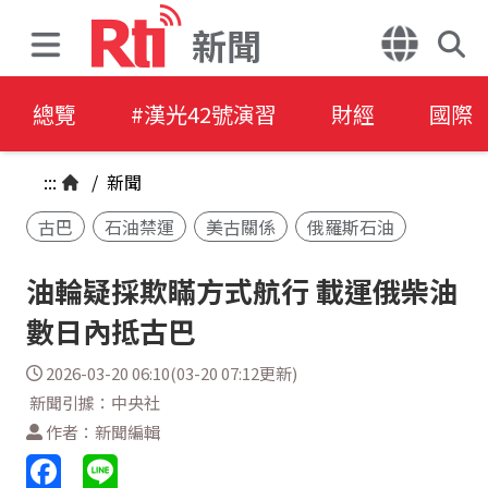
新聞
總覽
#漢光42號演習
財經
國際
:::
/
新聞
古巴
石油禁運
美古關係
俄羅斯石油
油輪疑採欺瞞方式航行 載運俄柴油
數日內抵古巴
2026-03-20 06:10(03-20 07:12更新)
新聞引據：中央社
作者：新聞編輯