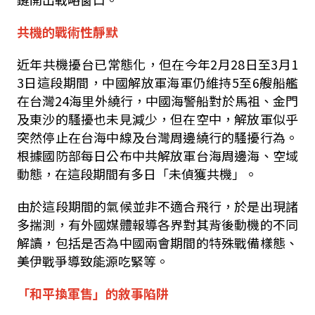
共機的戰術性靜默
近年共機擾台已常態化，但在今年
2
月
28
日至
3
月
1
3
日這段期間，中國解放軍海軍仍維持
5
至
6
艘船艦
在台灣
24
海里外繞行，中國海警船對於馬祖、金門
及東沙的騷擾也未見減少，但在空中，解放軍似乎
突然停止在台海中線及台灣周邊繞行的騷擾行為。
根據國防部每日公布中共解放軍台海周邊海、空域
動態，在這段期間有多日「未偵獲共機」。
由於這段期間的氣候並非不適合飛行，於是出現諸
多揣測，有外國媒體報導各界對其背後動機的不同
解讀，包括是否為中國兩會期間的特殊戰備樣態、
美伊戰爭導致能源吃緊等。
「和平換軍售」的敘事陷阱