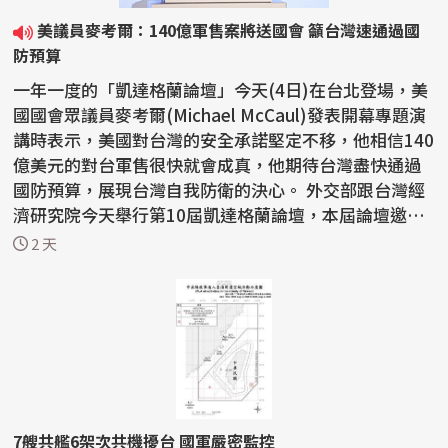
美議員麥考爾：140億軍售案將送國會 籲台灣速通過國
防預算
一年一度的「凱達格蘭論壇」今天(4日)在台北登場，美
國國會眾議員麥考爾(Michael McCaul)發表開幕專題演
講時表示，美國對台灣的安全承諾堅定不移，他相信140
億美元的對台軍售很快就會成真，他期待台灣盡快通過
國防預算，展現台灣自我防衛的決心。 外交部跟台灣經
濟研究院今天舉行第10屆凱達格蘭論壇，本屆論壇邀請
來...
2 天
7艘共艦6架次共機擾台 國軍嚴密監控