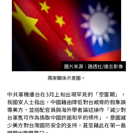
圖片來源：路透社/達志影像
兩岸關係示意圖。
中共軍機擾台在
3
月上旬出現罕見的「空窗期」，
我國安人士指出，中國藉由降低對台威脅的假象誤
導美方，並搭配官員與海外學者論述操作「減少對
台軍售可作為換取中國許諾和平的條件」，意圖減
少美方對台灣國防安全的支持，甚至藉此在第一島
鏈開出戰略窗口。