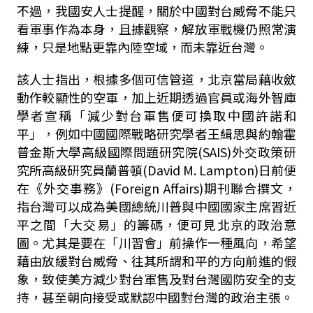
不過，我國安人士提醒，關於中國對台威脅不能只
看軍事作為本身，且據觀察，解放軍戰機仍照常演
練，只是地點更靠內陸空域，而未靠近台灣。
該人士指出，根據多個可信管道，北京當局藉收斂
動作較顯性的空軍，加上近期透過官員或海外智庫
學者宣稱「減少對台軍售便可換取中國許諾和
平」，例如中國國際戰略研究學者王緝思與約翰霍
普金斯大學高級國際問題研究院
(SAIS)
外交政策研
究所高級研究員蘭普頓
(David M. Lampton)
日前便
在《外交事務》
(Foreign Affairs)
期刊聯合撰文，
指台灣可以成為美國總統川普與中國國家主席習近
平之間「大交易」的籌碼，便可見北京的政治意
圖。尤其是要在「川習會」前操作一種風向，希望
藉由放緩對台威脅、往其所謂和平的方向前進的假
象，致使美方減少對台軍售及對台灣國防安全的支
持，甚至朝向接受或默認中國對台灣的政治主張。