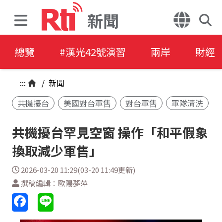
新聞
總覽
#漢光42號演習
兩岸
財經
:::
/
新聞
共機擾台
美國對台軍售
對台軍售
軍隊清洗
共機擾台罕見空窗 操作「和平假象
換取減少軍售」
2026-03-20 11:29(03-20 11:49更新)
撰稿編輯：歐陽夢萍