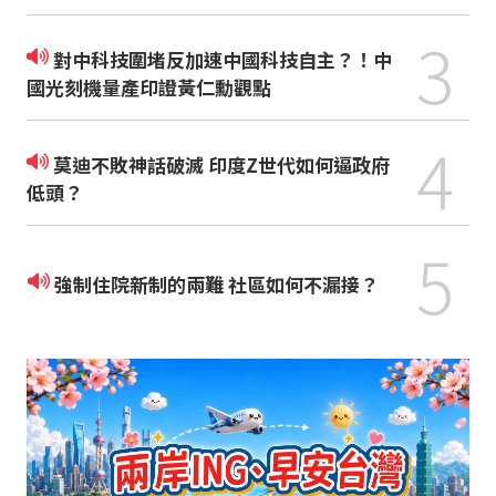
3
對中科技圍堵反加速中國科技自主？！中
國光刻機量產印證黃仁勳觀點
4
莫迪不敗神話破滅 印度Z世代如何逼政府
低頭？
5
強制住院新制的兩難 社區如何不漏接？