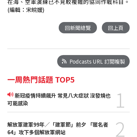
在海、空軍演練已不見較複雜的協同作戰科目。
(編輯：宋皖媛)
回新聞總覽
回上頁
Podcasts URL 訂閱複製
一周熱門話題 TOP5
1
新冠疫情持續飆升 常見八大症狀 沒發燒也
可能感染
2
解放軍建軍99年／「建軍節」前夕 「匿名者
64」攻下多個解放軍網站