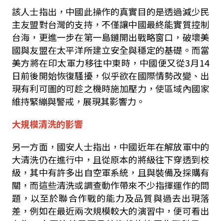
該人士指出，中國此操作的真實目的是透過減少民
主友盟對台灣的支持，不僅讓中國最終能實質控制
台海，更進一步在第一島鏈開出戰略窗口，破壞美
國與友盟在太平洋所建立安全與穩定的基礎。而當
美方將在印太軍力移往中東時，中國便又從
3
月
14
日前後開始恢復騷擾，似乎欲在國際情勢改變、出
現有利可圖的可趁之機時施加壓力，使區域內國家
維持緊繃與警戒，展現其影響力。
大規模清洗的影響
另一方面，國安人士指出，中國近年在解放軍中的
大清洗仍在進行中，且從原本的將級往下穿透到校
級，其中有許多出自空軍系統，且與裝備及採購有
關，而這些清洗或調查動作帶來不少指揮運作的問
題，以至於聯合作戰的能力及品質與過去出現落
差，例如在最近兩次規模較大的演習中，便可看出