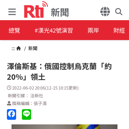
新聞
總覽
#漢光42號演習
兩岸
財經
:::
/
新聞
澤倫斯基：俄國控制烏克蘭「約
20%」領土
2022-06-02 20:06(12-15 10:15更新)
新聞引據： 法新社
撰稿編輯：張子清