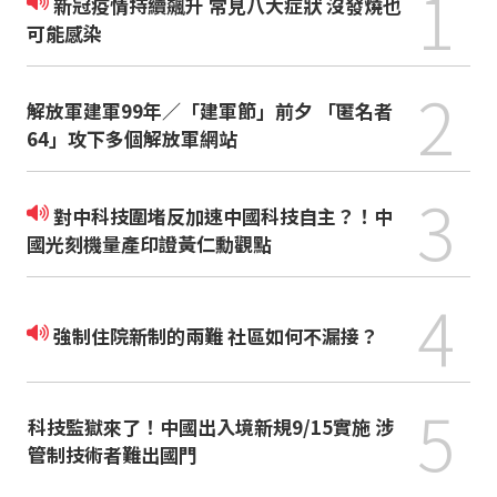
1
新冠疫情持續飆升 常見八大症狀 沒發燒也
可能感染
2
解放軍建軍99年／「建軍節」前夕 「匿名者
64」攻下多個解放軍網站
3
對中科技圍堵反加速中國科技自主？！中
國光刻機量產印證黃仁勳觀點
4
強制住院新制的兩難 社區如何不漏接？
5
科技監獄來了！中國出入境新規9/15實施 涉
管制技術者難出國門