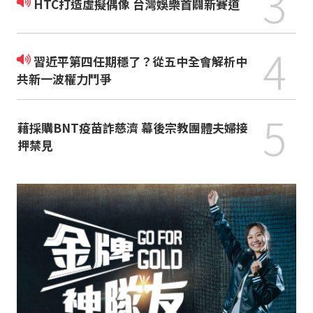
3
HTC打造虛擬偶像 台灣娛樂首闢新賽道
4
習近平第四任期穩了？從五中全會解析中
共新一波權力鬥爭
5
藉採購BNT疫苗詐慈濟 幕後宗教團體夫婦接
押禁見