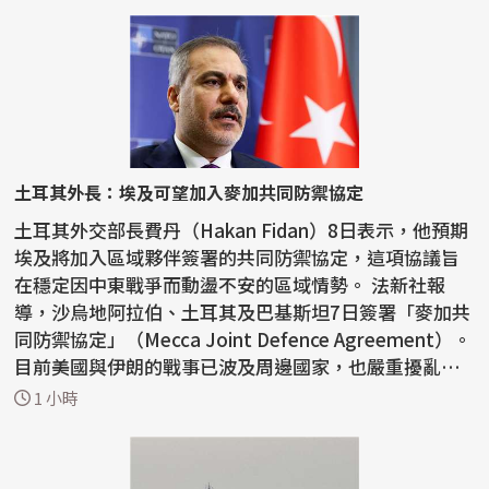
土耳其外長：埃及可望加入麥加共同防禦協定
土耳其外交部長費丹（Hakan Fidan）8日表示，他預期
埃及將加入區域夥伴簽署的共同防禦協定，這項協議旨
在穩定因中東戰爭而動盪不安的區域情勢。 法新社報
導，沙烏地阿拉伯、土耳其及巴基斯坦7日簽署「麥加共
同防禦協定」（Mecca Joint Defence Agreement）。
目前美國與伊朗的戰事已波及周邊國家，也嚴重擾亂荷
莫茲...
1 小時