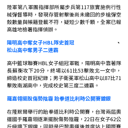
陸軍第八軍團指揮部所屬步兵第
117
旅實施例行性
械彈督導時，發現存管射擊後尚未繳回的步槍彈空
殼數量與帳籍登載不符，疑短少數千顆，全案已報
高雄地檢署指揮偵辦。
陽明高中奪女子
HBL
隊史首冠
、
松山高中
奪
男
子二連霸
高中籃球聯賽
HBL
女子組冠軍戰，陽明高中靠著隊
長蘇衡攻下
20
分，終場以
61
比
53
擊敗北一女中，
締造校史首冠紀錄；男子衛冕軍松山高中以
87
比
71
擊敗南湖高中，完成校史第三度二連霸。
羅嘉翎擺脫傷勢陰霾
跆拳道比利時公開賽鍍銀
在隆默爾舉行的跆拳道比利時公開賽，台灣兩屆奧
運國手羅嘉翎逐漸擺脫傷勢陰霾，
22
日在女子
62
公
斤級摘下銀牌，同時是巴黎奧運後首度站上國際賽