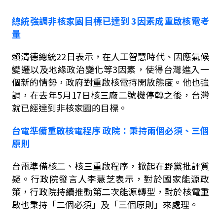
總統強調非核家園目標已達到
3
因素成重啟核電考
量
賴清德總統
22
日表示，在人工智慧時代、因應氣候
變遷以及地緣政治變化等
3
因素，使得台灣進入一
個新的情勢，政府對重啟核電持開放態度。他也強
調，在去年
5
月
17
日核三廠二號機停轉之後，台灣
就已經達到非核家園的目標。
台電準備重啟核電程序
政院：秉持兩個必須、三個
原則
台電準備核二、核三重啟程序，掀起在野黨批評質
疑。行政院發言人李慧芝
表示，對
於國家能源政
策，行政院持續推動第二次能源轉型，對於核電重
啟也秉持「二個必須」及「三個原則」來處理。