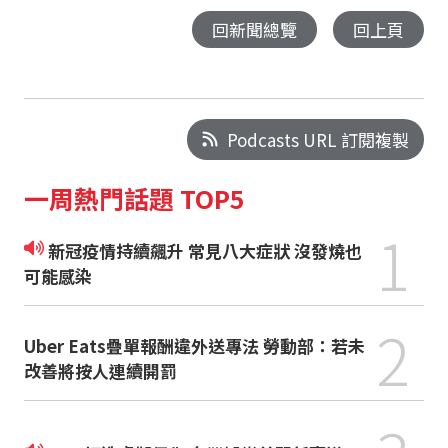
回新聞總覽
回上頁
Podcasts URL 訂閱複製
一周熱門話題 TOP5
1
新冠疫情持續飆升 常見八大症狀 沒發燒也
可能感染
2
Uber Eats疊單報酬違外送專法 勞動部：若未
改善將按人連續開罰