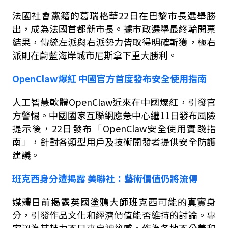
法國社會黨籍的葛瑞格華
22
日在巴黎市長選舉勝
出，成為法國首都新市長。據市政選舉最終輪開票
結果，傳統左派與右派勢力皆取得明確斬獲，極右
派則在蔚藍海岸城市尼斯拿下重大勝利。
OpenClaw
爆紅
中國官方首度發布安全使用指南
人工智慧軟體
OpenClaw
近來在中國爆紅，引發官
方警惕。中國國家互聯網應急中心繼
11
日發布風險
提示後，
22
日發布「
OpenClaw
安全使用實踐指
南」，針對各類型用戶及技術開發者提供安全防護
建議。
班克西身分遭揭露
美聯社：藝術價值仍將流傳
媒體日前揭露英國塗鴉大師班克西可能的真實身
分，引發作品文化和經濟價值能否維持的討論。專