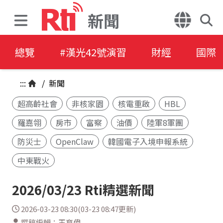
新聞
總覽
#漢光42號演習
財經
國際
:::
/
新聞
超高齡社會
非核家園
核電重啟
HBL
羅嘉翎
房市
富察
油價
陸軍8軍團
防災士
OpenClaw
韓國電子入境申報系統
中東戰火
2026/03/23 Rti精選新聞
2026-03-23 08:30(03-23 08:47更新)
撰稿編輯：王育偉