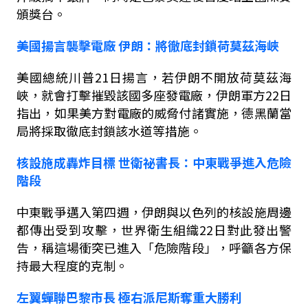
頒獎台。
美國
揚言襲擊電廠
伊朗
：將徹底封鎖荷莫茲海峽
美國總統川普
21
日揚言，若伊朗不開放荷莫茲海
峽，就會打擊摧毀該國多座發電廠，伊朗軍方
22
日
指出，如果美方對電廠的威脅付諸實施，德黑蘭當
局將採取徹底封鎖該水道等措施。
核設施成轟炸目標
世衛祕書長：中東戰爭進入危險
階段
中東戰爭邁入第四週，伊朗與以色列的核設施周邊
都傳出受到攻擊，世界衛生組織
22
日對此發出警
告，稱這場衝突已進入「危險階段」，呼籲各方保
持最大程度的克制。
左翼蟬聯巴黎市長
極右派尼斯奪重大勝利