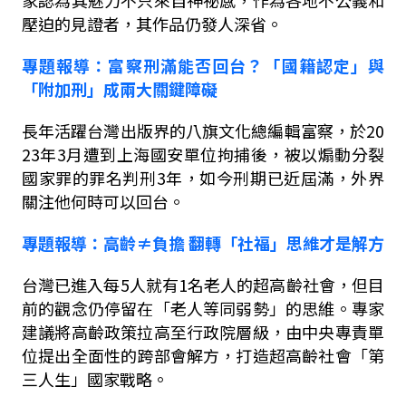
家認為其魅力不只來自神祕感，作為各地不公義和
壓迫的見證者，其作品仍發人深省。
專題報導
：富察刑滿能否回台？「國籍認定」與
「附加刑」成兩大關鍵障礙
長年活躍台灣出版界的八旗文化總編輯富察，於
20
23
年
3
月遭到上海國安單位拘捕後，被以煽動分裂
國家罪的罪名判刑
3
年，如今刑期已近屆滿，外界
關注他何時可以回台。
專題報導
：高齡≠負擔
翻轉「社福」思維才是解方
台灣已進入每
5
人就有
1
名老人的超高齡社會，但目
前的觀念仍停留在「老人等同弱勢」的思維。專家
建議將高齡政策拉高至行政院層級，由中央專責單
位提出全面性的跨部會解方，打造超高齡社會「第
三人生」國家戰略。