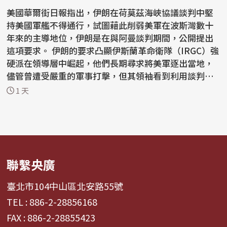
美國華爾街日報指出，伊朗在荷莫茲海峽協議談判中堅
持美國軍艦不得通行，試圖藉此削弱美軍在波斯灣數十
年來的主導地位，伊朗是在與阿曼談判期間，公開提出
這項要求。 伊朗的要求凸顯伊斯蘭革命衛隊（IRGC）強
硬派在領導層中崛起，他們長期尋求將美軍逐出當地，
儘管曾遭受嚴重的軍事打擊，但其領袖看到利用談判動
搖...
1 天
聯繫央廣
臺北市104中山區北安路55號
TEL : 886-2-28856168
FAX : 886-2-28855423