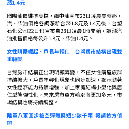
漲
1.4
元
國際油價維持高檔，繼中油宣布
23
日凌晨零時起，
汽、柴油價格各調漲新台幣
1.8
元及
1.4
元後，台塑
石化公司
22
日也宣布自
23
日凌晨
1
時開始，調漲汽
油批售價格每公升
1.8
元、柴油
1.4
元。
女性購屋崛起、戶長年輕化 台灣房市結構出現雙
重轉變
台灣房市結構正出現明顯轉變，不僅女性購屋族群
持續擴大，戶長年輕化現象也同步加速，顯示隨著
女性經濟能力持續增強，加上家庭結構小型化與居
住型態彈性化，未來房市買方輪廓將更加多元，市
場結構也將持續調整。
陸軍八軍團步槍空彈殼疑短少數千顆
報請檢方偵
辦