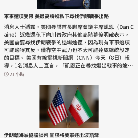
軍事選項受限 美最高將領私下尋找伊朗戰爭出路
消息人士透露，美國參謀首長聯席會議主席凱恩（Dan C
aine）近幾週私下向川普政府其他高階幕僚明確表示，
美國需要尋找伊朗戰爭的退場途徑，因為現有軍事選項
可能適得其反，僅靠空中武力也不太可能達成總統設定
的目標。 美國有線電視新聞網（CNN）今天（8日）報
導，1名消息人士直言，「凱恩正在尋找退出戰事的途
徑」。...
21 小時
伊朗藉海峽協議談判 圖謀將美軍逐出波斯灣