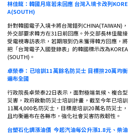
林佳龍：韓國月底若未回應
台灣入境卡改列
KORE
A(SOUTH)
針對韓國電子入境卡將台灣錯列
CHINA(TAIWAN)
，
外交部要求韓方在
31
日前回應。外交部長林佳龍接
受電視專訪表示，若期限到仍未獲得韓方回應，將
把「台灣電子入國登錄表」的韓國標示改為
KOREA
(SOUTH)
。
卓榮泰：已培訓
11
萬餘名防災士
目標拚
20
萬均衡
遍布全國
行政院長卓榮泰
22
日表示，面對極端氣候、複合型
災害，政府啟動防災士培訓計畫，截至今年已培訓
11
萬
4,000
名防災士，目標是培訓
20
萬名防災士，
且均衡遍布在各縣市，強化社會災害防救韌性。
台塑石化調漲油價
今
起汽油每公升漲
1.8
元、柴油