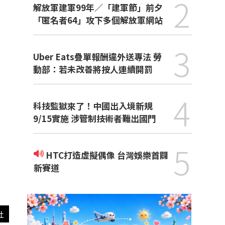
2
解放軍建軍99年／「建軍節」前夕
「匿名者64」攻下多個解放軍網站
3
Uber Eats疊單報酬違外送專法 勞
動部：若未改善將按人連續開罰
4
科技監獄來了！中國出入境新規
9/15實施 涉管制技術者難出國門
5
HTC打造虛擬偶像 台灣娛樂首闢
新賽道
社