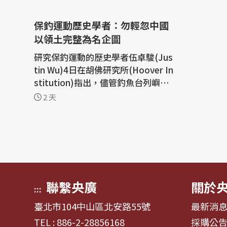
保釣運動歷史學者：勿輕忽中國
以領土完整為名企圖
研究保釣運動的歷史學者伍卓駿(Jus
tin Wu)4日在胡佛研究所(Hoover In
stitution)指出，儘管釣魚台列嶼未
來局勢難以預測，但鑑於先前俄羅斯
2 天
入侵烏克蘭的教訓，國際社會不可輕
忽一個擁核大國以領土完整與歷史恩
怨等主張所展現的企圖。 美國胡佛研
究所舉辦近代中國與台灣工作坊。加
州州立大學沙加緬度分校歷史學者伍
卓駿講...
聯繫央廣
關於
:::
臺北市104中山區北安路55號
最新消
TEL : 886-2-28856168
採購公