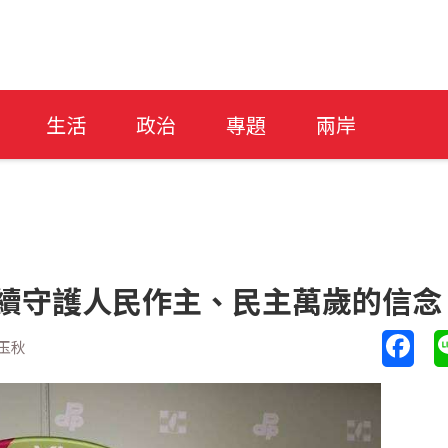
生活
政治
專題
兩岸
持續守護人民作主、民主萬歲的信念
玉秋