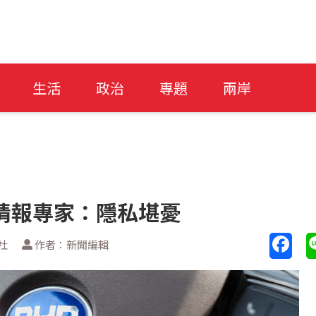
生活
政治
專題
兩岸
情報專家：隱私堪憂
社
作者：新聞編輯