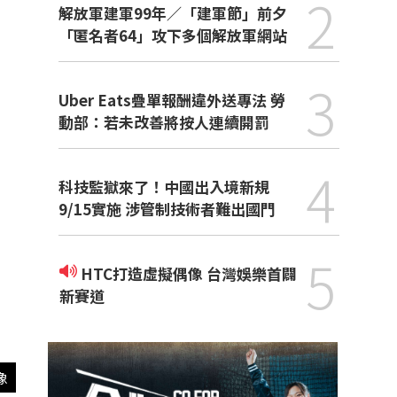
2
解放軍建軍99年／「建軍節」前夕
「匿名者64」攻下多個解放軍網站
3
Uber Eats疊單報酬違外送專法 勞
動部：若未改善將按人連續開罰
4
科技監獄來了！中國出入境新規
9/15實施 涉管制技術者難出國門
5
HTC打造虛擬偶像 台灣娛樂首闢
新賽道
像