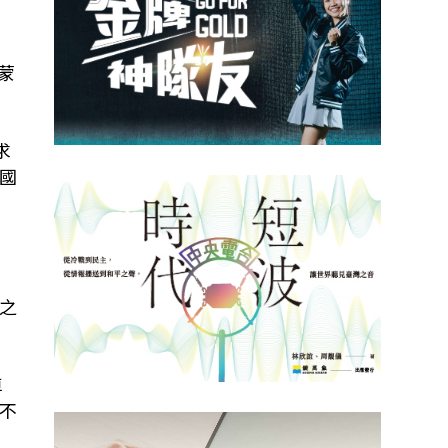
斯蒙
求
國
動
之
車
不