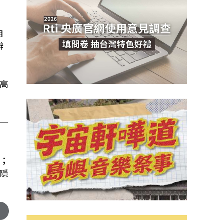
自
辦
高
一
；
隱