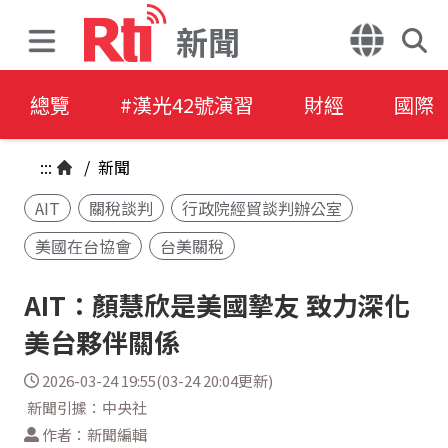
新聞
總覽
#漢光42號演習
財經
國際
:::
/
新聞
AIT
關稅談判
行政院經貿談判辦公室
美國在台協會
台美關稅
AIT：顏慧欣是美國摯友 致力深化
美台夥伴關係
2026-03-24 19:55(03-24 20:04更新)
新聞引據：中央社
作者：新聞編輯