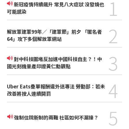
1
新冠疫情持續飆升 常見八大症狀 沒發燒也
可能感染
2
解放軍建軍99年／「建軍節」前夕 「匿名者
64」攻下多個解放軍網站
3
對中科技圍堵反加速中國科技自主？！中
國光刻機量產印證黃仁勳觀點
4
Uber Eats疊單報酬違外送專法 勞動部：若未
改善將按人連續開罰
5
強制住院新制的兩難 社區如何不漏接？