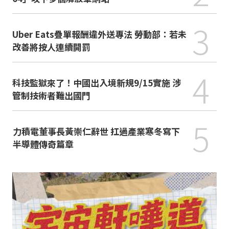
3
Uber Eats疊單報酬違外送專法 勞動部：若未
改善將按人連續開罰
4
科技監獄來了！中國出入境新規9/15實施 涉
管制技術者難出國門
5
力積電董事長黃崇仁辭世 扛過產業寒冬寫下
半導體傳奇篇章