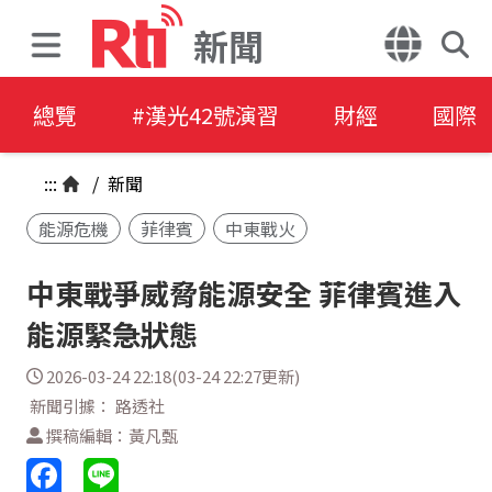
新聞
總覽
#漢光42號演習
財經
國際
:::
/
新聞
能源危機
菲律賓
中東戰火
中東戰爭威脅能源安全 菲律賓進入
能源緊急狀態
2026-03-24 22:18(03-24 22:27更新)
新聞引據： 路透社
撰稿編輯：黃凡甄