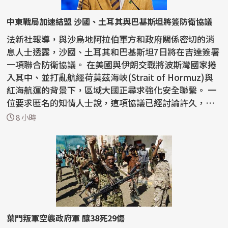
中東戰局加速結盟 沙國、土耳其與巴基斯坦將簽防衛協議
法新社報導，與沙烏地阿拉伯軍方和政府關係密切的消
息人士透露，沙國、土耳其和巴基斯坦7日將在吉達簽署
一項聯合防衛協議。 在美國與伊朗交戰將波斯灣國家捲
入其中、並打亂航經荷莫茲海峽(Strait of Hormuz)與
紅海航運的背景下，區域大國正尋求強化安全聯繫。 一
位要求匿名的知情人士說，這項協議已經討論許久，
但...
8 小時
葉門叛軍空襲政府軍 釀38死29傷