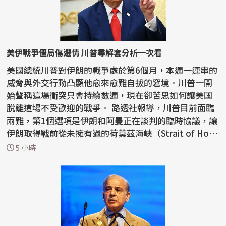
美伊戰爭僵局傷選情 川普尋解套分析一次看
美國總統川普對伊朗的戰爭處於第6個月，本週一連串的
威脅與外交行動凸顯他愈來愈難自拔的窘境。川普一開
始聲稱這場衝突只會持續數週，現在卻苦思如何讓美國
脫離這場不受歡迎的戰爭。 路透社報導，川普目前面臨
兩難，第1個選項是伊朗和阿曼正在談判的臨時協議，讓
伊朗取得戰前從未擁有過的荷莫茲海峽（Strait of Ho
r...
5 小時