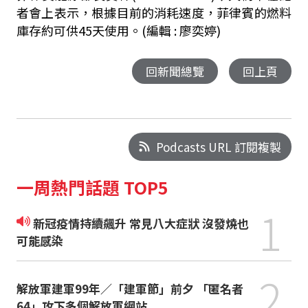
者會上表示，根據目前的消耗速度，菲律賓的燃料
庫存約可供45天使用。
(編輯 : 廖奕婷)
回新聞總覽
回上頁
Podcasts URL 訂閱複製
一周熱門話題 TOP5
1
新冠疫情持續飆升 常見八大症狀 沒發燒也
可能感染
2
解放軍建軍99年／「建軍節」前夕 「匿名者
64」攻下多個解放軍網站