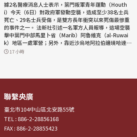
據2名醫療消息人士表示，葉門叛軍青年運動（Houth
i）今天（6日）對政府軍發動空襲，造成至少38名士兵
死亡、29名士兵受傷，是雙方長年衝突以來死傷最慘重
的事件之一。 法新社引述一名軍方人員報導，這場空襲
擊中葉門中部馬里卜省（Marib）阿魯維克（al-Ruwai
k）地區一處軍營；另外，靠近沙烏地阿拉伯邊境哈達拉
穆特省...
17 小時
聯繫央廣
臺北市104中山區北安路55號
TEL : 886-2-28856168
FAX : 886-2-28855423