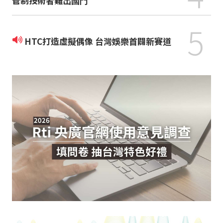
管制技術者難出國門
5
HTC打造虛擬偶像 台灣娛樂首闢新賽道