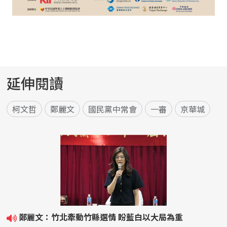
延伸閱讀
柯文哲
鄭麗文
國民黨中常會
一審
京華城
鄭麗文：竹北牽動竹縣選情 盼藍白以大局為重