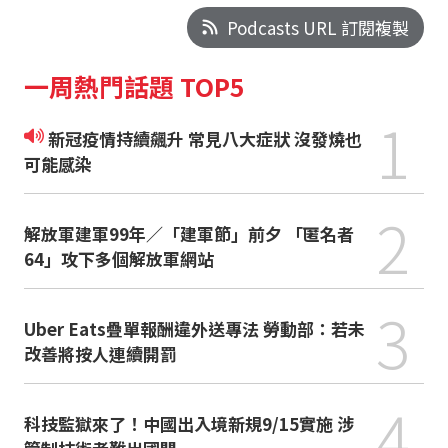
Podcasts URL 訂閱複製
一周熱門話題 TOP5
1
新冠疫情持續飆升 常見八大症狀 沒發燒也
可能感染
2
解放軍建軍99年／「建軍節」前夕 「匿名者
64」攻下多個解放軍網站
3
Uber Eats疊單報酬違外送專法 勞動部：若未
改善將按人連續開罰
4
科技監獄來了！中國出入境新規9/15實施 涉