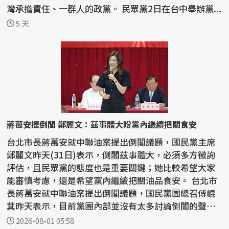
灣承擔責任、一群人的政黨。 民眾黨2日在台中舉辦黨...
5 天
蔣萬安提倒閣 鄭麗文：茲事體大盼黨內繼續把關食安
台北市長蔣萬安就中聯油案提出倒閣議題，國民黨主席
鄭麗文昨天(31日)表示，倒閣茲事體大，必須多方徵詢
評估，且民眾黨的態度也是重要關鍵；她比較希望大家
能審慎考慮，還是希望黨內繼續把關油品食安。 台北市
長蔣萬安就中聯油案提出倒閣議題，國民黨團總召傅崐
萁昨天表示，目前黨團內部並沒有太多討論倒閣的聲
音，國民...
2026-08-01 05:58