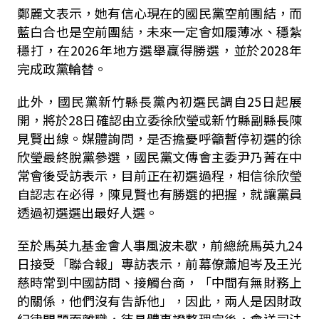
鄭麗文表示，她有信心現在的國民黨空前團結，而
藍白合也是空前團結，未來一定會如履薄冰、穩紮
穩打，在2026年地方選舉贏得勝選，並於2028年
完成政黨輪替。
此外，國民黨新竹縣長黨內初選民調自25日起展
開，將於28日確認由立委徐欣瑩或新竹縣副縣長陳
見賢出線。媒體詢問，是否擔憂呼籲暫停初選的徐
欣瑩最終脫黨參選，國民黨文傳會主委尹乃菁在中
常會後受訪表示，目前正在初選過程，相信徐欣瑩
自認志在必得，陳見賢也有勝選的把握，就讓黨員
透過初選選出最好人選。
至於馬英九基金會人事風波未歇，前總統馬英九24
日接受「聯合報」專訪表示，前幕僚蕭旭岑及王光
慈時常到中國訪問、接觸台商，「中間有無財務上
的關係，他們沒有告訴他」，因此，兩人是因財政
紀律問題而離職，待具體事證整理完後，會送司法