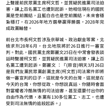
上聲援前民眾黨主席柯文哲，並質疑民進黨司法迫
害，讓上百名黨工也遭到起訴，她相信現在的國民
黨是空前團結，且藍白合也是空前團結，未來會穩
紮穩打，在2026年地方選舉贏得勝選，2028年完
成政黨輪替。
前台北市長柯文哲涉及京華城、政治獻金等案，北
檢求刑28年6月，台北地院將於26日進行一審宣
判。對此，國民黨主席鄭麗文25日在中常會發表談
話時聲援柯文哲，並質疑民進黨司法迫害，讓上百
名黨工遭到起訴。鄭麗文 ：『(原音)明天3月26日
是我們友黨民眾黨創黨主席(柯文哲)司法案件即將
做一審宣判的日子，這就是今天的台灣，這就是在
今天的台灣，你想從政、你想說真話、你隨時會面
對當權者冷酷無情的司法迫害，甚至還要付出你的
自由作為代價，本黨有130多位黨工、志工，也遭
受到司法無情的追殺起訴。』