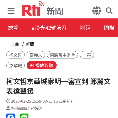
新聞
總覽
#漢光42號演習
財經
國際
:::
/
新聞
柯文哲
鄭麗文
國民黨中常會
一審
播放聆聽
京華城
柯文哲京華城案明一審宣判 鄭麗文
表達聲援
2026-03-25 15:59(03-25 16:28更新)
撰稿編輯：趙婉淳