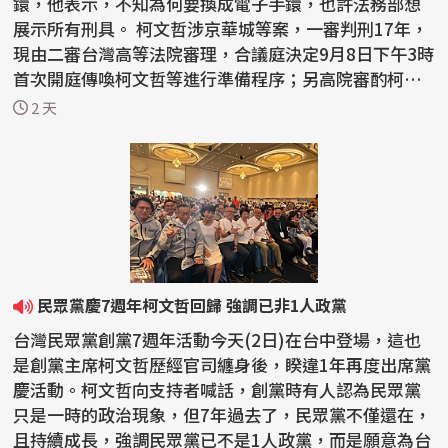
鐶，他表示，不知為何要換成電子手鐶，也許法務部想
展示所有刑具。 柯文哲涉京華城等案，一審判刑17年，
現由二審台灣高等法院審理，合議庭決定9月8日下午3時
首次開庭傳喚柯文哲等進行準備程序；另高院審酌柯文
哲監控期...
2 天
民眾黨慶7週年柯文哲回歸 強調已非1人政黨
台灣民眾黨創黨7週年活動今天(2日)在台中登場，這也
是創黨主席柯文哲歷經官司纏身後，睽違1年再度出席黨
慶活動。柯文哲向支持者喊話，創黨時有人認為民眾黨
只是一時的政治現象，但7年過去了，民眾黨不僅還在，
且持續成長，強調民眾黨已不是1人政黨，而是願意為台